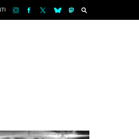
in
Fb
tw
bsky
ms
SEARCH
TI