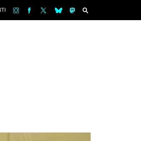
in
Fb
tw
bsky
ms
SEARCH
TI