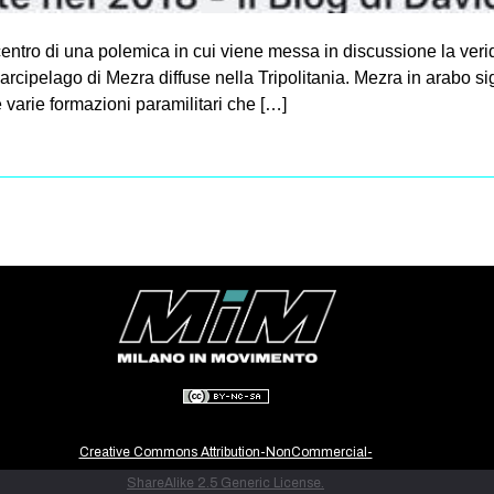
centro di una polemica in cui viene messa in discussione la veridi
l’arcipelago di Mezra diffuse nella Tripolitania. Mezra in arabo 
 varie formazioni paramilitari che […]
Creative Commons Attribution-NonCommercial-
ShareAlike 2.5 Generic License.