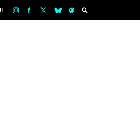
in
Fb
tw
bsky
ms
SEARCH
TI