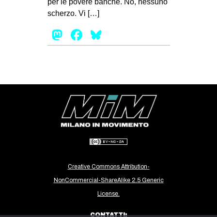
per le povere banche. No, nessuno
MILANO
scherzo. Vi […]
MOBILITAZIONI
Mastodon
Facebook
Bluesky
SPAZI
SPORT POPOLARE
MOVIMENTI
AMBIENTE
ANTIFASCISMO
DIRITTO ALL’ABITARE
GENERI
MIGRAZIONI
Creative Commons Attribution-
PRECARIATO
NonCommercial-ShareAlike 2.5 Generic
REPRESSIONE
License.
STUDENTI
CONTATTI: