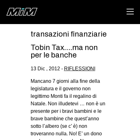
transazioni finanziarie
HOME
Tobin Tax….ma non
ABOUT
per le banche
AREA
13 Dic , 2012 -
RIFLESSIONI
DEGENERAZIONE
Mancano 7 giorni alla fine della
GAZA FREESTYLE
legislatura e il governo non
legittimo Monti fa il regalino di
CSOA LAMBRETTA
Natale. Non illudetevi … non è un
MSM
presente per i bravi bambini e le
brave bambine che quest’anno
STUDENTI TSUNAMI
sotto l’albero (se c’ è) non
ZAM
troveranno nulla. No! E’ un dono