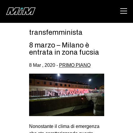
transfemminista
HOME
8 marzo – Milano è
ABOUT
entrata in zona fucsia
AREA
8 Mar , 2020 -
PRIMO PIANO
DEGENERAZIONE
GAZA FREESTYLE
CSOA LAMBRETTA
MSM
STUDENTI TSUNAMI
ZAM
Nonostante il clima di emergenza