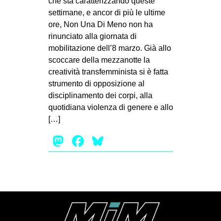
che sta caratterizzando queste
MILANO
settimane, e ancor di più le ultime
MOBILITAZIONI
ore, Non Una Di Meno non ha
rinunciato alla giornata di
SPAZI
mobilitazione dell’8 marzo. Già allo
SPORT POPOLARE
scoccare della mezzanotte la
creatività transfemminista si è fatta
MOVIMENTI
strumento di opposizione al
AMBIENTE
disciplinamento dei corpi, alla
quotidiana violenza di genere e allo
ANTIFASCISMO
[…]
DIRITTO ALL’ABITARE
Mastodon
Facebook
Bluesky
GENERI
MIGRAZIONI
PRECARIATO
REPRESSIONE
STUDENTI