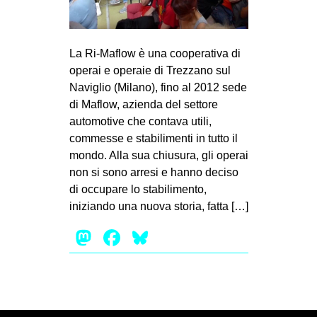
MILANO
MOBILITAZIONI
La Ri-Maflow è una cooperativa di
SPAZI
operai e operaie di Trezzano sul
SPORT POPOLARE
Naviglio (Milano), fino al 2012 sede
di Maflow, azienda del settore
MOVIMENTI
automotive che contava utili,
AMBIENTE
commesse e stabilimenti in tutto il
mondo. Alla sua chiusura, gli operai
ANTIFASCISMO
non si sono arresi e hanno deciso
DIRITTO ALL’ABITARE
di occupare lo stabilimento,
GENERI
iniziando una nuova storia, fatta […]
MIGRAZIONI
Mastodon
Facebook
Bluesky
PRECARIATO
REPRESSIONE
STUDENTI