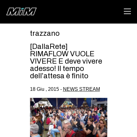
trazzano
HOME
[DallaRete]
ABOUT
RIMAFLOW VUOLE
VIVERE E deve vivere
AREA
adesso! Il tempo
dell’attesa è finito
DEGENERAZIONE
GAZA FREESTYLE
18 Giu , 2015 -
NEWS STREAM
CSOA LAMBRETTA
MSM
STUDENTI TSUNAMI
ZAM