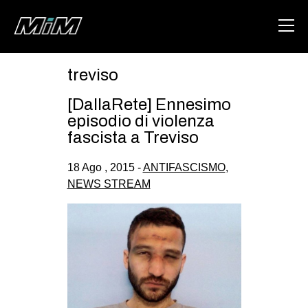
treviso
HOME
[DallaRete] Ennesimo
ABOUT
episodio di violenza
fascista a Treviso
AREA
18 Ago , 2015 -
ANTIFASCISMO
,
DEGENERAZIONE
NEWS STREAM
GAZA FREESTYLE
CSOA LAMBRETTA
MSM
STUDENTI TSUNAMI
ZAM