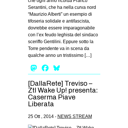
che ogni anno ricorda Franco
Seran­tini, che ha nella curva nord
“Mau­ri­zio Alberti” un esem­pio di
tifo­se­ria soli­dale e anti­fa­sci­sta,
dovrebbe essere impa­ra­go­na­bile
con l’ex feudo leghi­sta del sin­daco
sce­riffo Gen­ti­lini. Eppure sotto la
Torre pen­dente va in scena da
qual­che anno un tri­stis­simo […]
Mastodon
Facebook
Bluesky
[DallaRete] Treviso –
Ztl Wake Up! presenta:
Caserma Piave
Liberata
25 Ott , 2014 -
NEWS STREAM