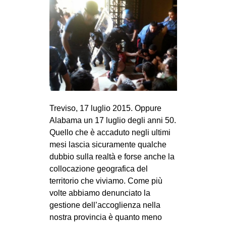
CULTURE
ARTE
CINEMA
MANIFESTI
MUSICA
RECENSIONI
Treviso, 17 luglio 2015. Oppure
INTERNAZIONALE
Alabama un 17 luglio degli anni 50.
Quello che è accaduto negli ultimi
AFRICA
mesi lascia sicuramente qualche
AMERICHE
dubbio sulla realtà e forse anche la
ESTREMO ORIENTE
collocazione geografica del
territorio che viviamo. Come più
EUROPA
volte abbiamo denunciato la
MEDIO ORIENTE
gestione dell’accoglienza nella
nostra provincia è quanto meno
MONDO