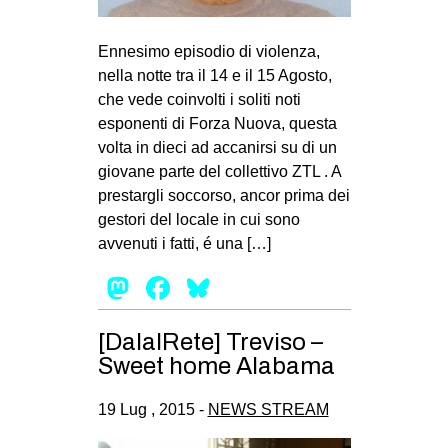
MILANO
MOBILITAZIONI
Ennesimo episodio di violenza,
nella notte tra il 14 e il 15 Agosto,
SPAZI
che vede coinvolti i soliti noti
SPORT POPOLARE
esponenti di Forza Nuova, questa
volta in dieci ad accanirsi su di un
MOVIMENTI
giovane parte del collettivo ZTL . A
AMBIENTE
prestargli soccorso, ancor prima dei
gestori del locale in cui sono
ANTIFASCISMO
avvenuti i fatti, é una […]
DIRITTO ALL’ABITARE
Mastodon
Facebook
Bluesky
GENERI
MIGRAZIONI
[DalalRete] Treviso –
PRECARIATO
Sweet home Alabama
REPRESSIONE
19 Lug , 2015 -
NEWS STREAM
STUDENTI