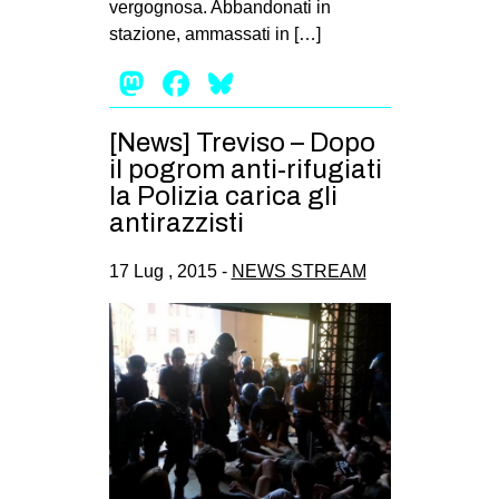
vergognosa. Abbandonati in
EVENTI
stazione, ammassati in […]
Mastodon
Facebook
Bluesky
in
Fb
[News] Treviso – Dopo
il pogrom anti-rifugiati
tw
la Polizia carica gli
antirazzisti
bsky
17 Lug , 2015 -
NEWS STREAM
ms
SEARCH