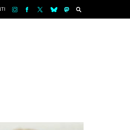
in
Fb
tw
bsky
ms
SEARCH
TI