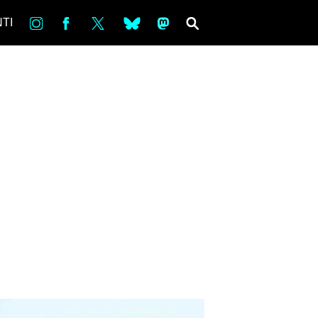
in
Fb
tw
bsky
ms
SEARCH
TI