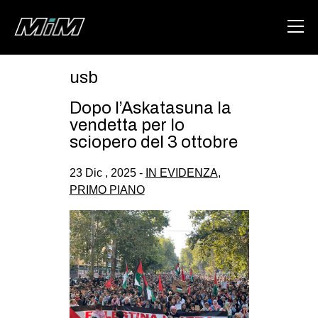
usb
HOME
Dopo l’Askatasuna la
ABOUT
vendetta per lo
sciopero del 3 ottobre
AREA
23 Dic , 2025 -
IN EVIDENZA
,
DEGENERAZIONE
PRIMO PIANO
GAZA FREESTYLE
CSOA LAMBRETTA
MSM
STUDENTI TSUNAMI
ZAM