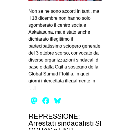
MILANO
Non se ne sono accorti in tanti, ma
MOBILITAZIONI
il 18 dicembre non hanno solo
SPAZI
sgomberato il centro sociale
Askatasuna, ma è stato anche
SPORT POPOLARE
dichiarato illegittimo il
MOVIMENTI
partecipatissimo sciopero generale
del 3 ottobre scorso, convocato da
AMBIENTE
diverse organizzazioni sindacali di
ANTIFASCISMO
base e dalla Cgil a sostegno della
Global Sumud Flotilla, in quei
DIRITTO ALL’ABITARE
giorni intercettata illegalmente in
GENERI
[…]
MIGRAZIONI
Mastodon
Facebook
Bluesky
PRECARIATO
REPRESSIONE
REPRESSIONE:
Arrestati sindacalisti SI
STUDENTI