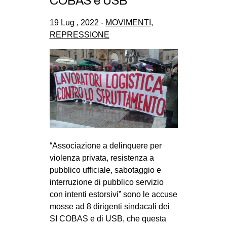
COBAS e USB
CULTURE
19 Lug , 2022 -
MOVIMENTI
,
ARTE
REPRESSIONE
CINEMA
MANIFESTI
MUSICA
RECENSIONI
INTERNAZIONALE
AFRICA
“Associazione a delinquere per
AMERICHE
violenza privata, resistenza a
ESTREMO ORIENTE
pubblico ufficiale, sabotaggio e
interruzione di pubblico servizio
EUROPA
con intenti estorsivi” sono le accuse
MEDIO ORIENTE
mosse ad 8 dirigenti sindacali dei
SI COBAS e di USB, che questa
MONDO