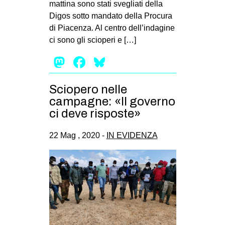
mattina sono stati svegliati della
EVENTI
Digos sotto mandato della Procura
di Piacenza. Al centro dell’indagine
in
ci sono gli scioperi e […]
Mastodon
Facebook
Bluesky
Fb
tw
Sciopero nelle
campagne: «Il governo
bsky
ci deve risposte»
ms
22 Mag , 2020 -
IN EVIDENZA
SEARCH