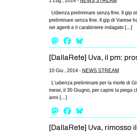
1 Lug , 2014 -
NEWS STREAM
Udienza preliminare senza fine. Il gip st
preliminare senza fine. Il gip di Varese h
sei agenti e il carabiniere indagato […]
Mastodon
Facebook
Bluesky
[DallaRete] Uva, il pm: pro
10 Giu , 2014 -
NEWS STREAM
L’udienza preliminare per la morte di Gi
mese, il 30 Giugno, per capire la piega 
anni […]
Mastodon
Facebook
Bluesky
[DallaRete] Uva, rimosso 