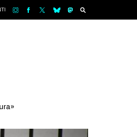
in
Fb
tw
bsky
ms
SEARCH
TI
aura»