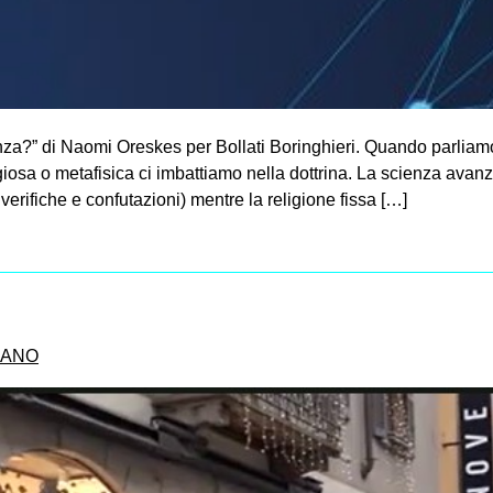
enza?” di Naomi Oreskes per Bollati Boringhieri. Quando parliam
 religiosa o metafisica ci imbattiamo nella dottrina. La scienza avan
verifiche e confutazioni) mentre la religione fissa […]
IANO