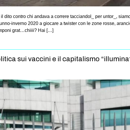
 dito contro chi andava a correre tacciandol_ per untor_, siamo
no-inverno 2020 a giocare a twister con le zone rosse, arancion
amponi grat…chiiii? Hai […]
tica sui vaccini e il capitalismo “illumina