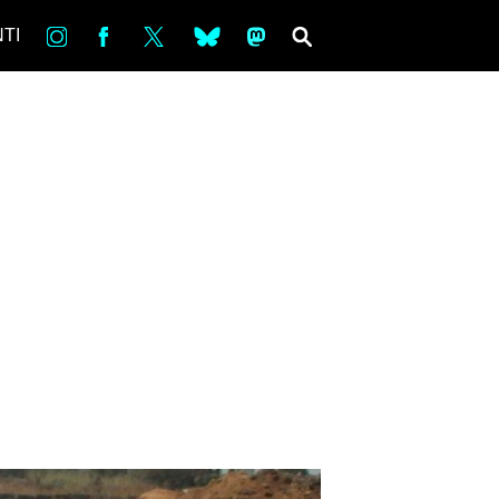
in
Fb
tw
bsky
ms
SEARCH
TI