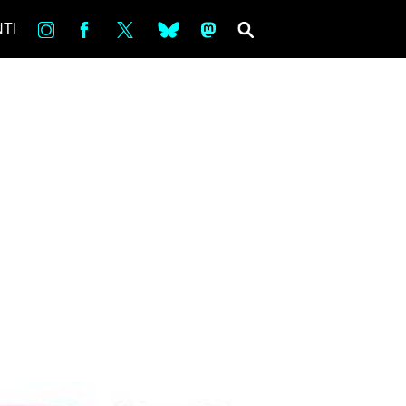
in
Fb
tw
bsky
ms
SEARCH
TI