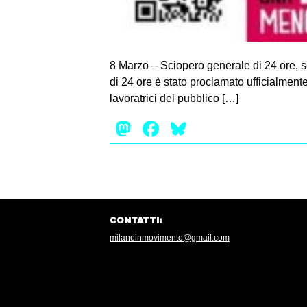
8 Marzo – Sciopero generale di 24 ore, se
di 24 ore è stato proclamato ufficialment
lavoratrici del pubblico […]
Mastodon
Facebook
Bluesky
CONTATTI:
milanoinmovimento@gmail.com