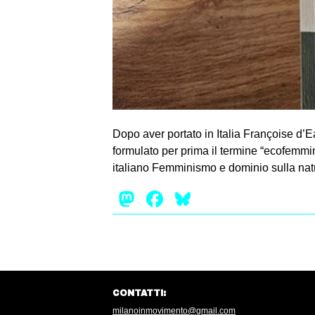
Dopo aver portato in Italia Françoise d’
formulato per prima il termine “ecofemmi
italiano Femminismo e dominio sulla natu
Mastodon
Facebook
Bluesky
CONTATTI:
milanoinmovimento@gmail.com