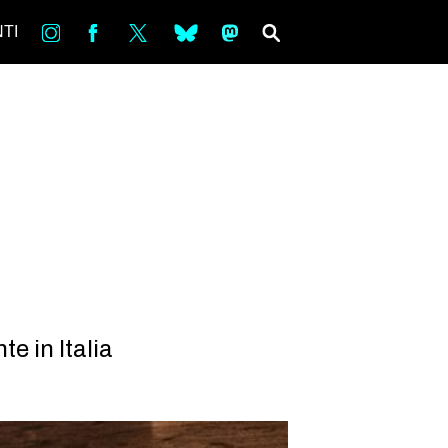
in
Fb
tw
bsky
ms
SEARCH
TI
e in Italia