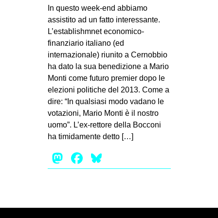
MILANO
In questo week-end abbiamo
assistito ad un fatto interessante.
MOBILITAZIONI
L’establishmnet economico-
SPAZI
finanziario italiano (ed
internazionale) riunito a Cernobbio
SPORT POPOLARE
ha dato la sua benedizione a Mario
MOVIMENTI
Monti come futuro premier dopo le
elezioni politiche del 2013. Come a
AMBIENTE
dire: “In qualsiasi modo vadano le
ANTIFASCISMO
votazioni, Mario Monti è il nostro
uomo”. L’ex-rettore della Bocconi
DIRITTO ALL’ABITARE
ha timidamente detto […]
GENERI
Mastodon
Facebook
Bluesky
MIGRAZIONI
PRECARIATO
REPRESSIONE
STUDENTI