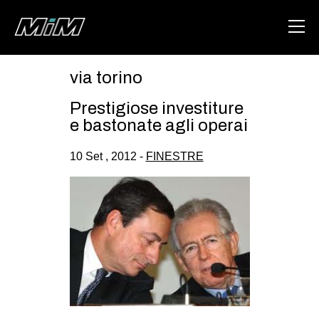
via torino
HOME
Prestigiose investiture
ABOUT
e bastonate agli operai
AREA
10 Set , 2012 -
FINESTRE
DEGENERAZIONE
GAZA FREESTYLE
CSOA LAMBRETTA
MSM
STUDENTI TSUNAMI
ZAM