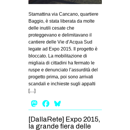
MILANO
MOBILITAZIONI
Stamattina via Cancano, quartiere
Baggio, è stata liberata da molte
SPAZI
delle inutili cesate che
SPORT POPOLARE
proteggevano e delimitavano il
cantiere delle Vie d’Acqua Sud
MOVIMENTI
legate ad Expo 2015. Il progetto è
AMBIENTE
bloccato. La mobilitazione di
migliaia di cittadini ha fermato le
ANTIFASCISMO
ruspe e denunciato l’assurdità del
DIRITTO ALL’ABITARE
progetto prima, poi sono arrivati
scandali e inchieste sugli appalti
GENERI
[…]
MIGRAZIONI
Mastodon
Facebook
Bluesky
PRECARIATO
REPRESSIONE
[DallaRete] Expo 2015,
STUDENTI
la grande fiera delle