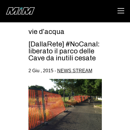
vie d’acqua
HOME
[DallaRete] #NoCanal:
ABOUT
liberato il parco delle
Cave da inutili cesate
AREA
2 Giu , 2015 -
NEWS STREAM
DEGENERAZIONE
GAZA FREESTYLE
CSOA LAMBRETTA
MSM
STUDENTI TSUNAMI
ZAM