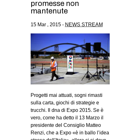
promesse non
CULTURE
mantenute
ARTE
15 Mar , 2015 -
NEWS STREAM
CINEMA
MANIFESTI
MUSICA
RECENSIONI
INTERNAZIONALE
AFRICA
AMERICHE
Progetti mai attuati, sogni rimasti
sulla carta, giochi di strategie e
ESTREMO ORIENTE
trucchi. Il dna di Expo 2015. Se è
EUROPA
vero, come ha detto il 13 Marzo il
presidente del Consiglio Matteo
MEDIO ORIENTE
Renzi, che a Expo «è in ballo l’idea
MONDO