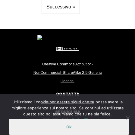
Successivo »
Creative Commons Attribution-
NonCommercial-ShareAlike 2.5 Generic
License.
CONTATTI:
Utilizziamo i cookie per essere sicuri che tu possa avere la
milanoinmovimento@gmail.com
migliore esperienza sul nostro sito. Se continui ad utilizzare
SEGUICI SU:
questo sito noi assumiamo che tu ne sia felice.
Ok
Sito ospitato sulla piattaforma
Midala