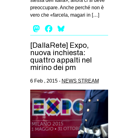
stessa dell’Italia», allora ci si deve
preoccupare. Anche perché non è
EVENTI
vero che «farcela, magari in […]
in
Mastodon
Facebook
Bluesky
Fb
[DallaRete] Expo,
tw
nuova inchiesta:
quattro appalti nel
bsky
mirino dei pm
ms
6 Feb , 2015 -
NEWS STREAM
SEARCH