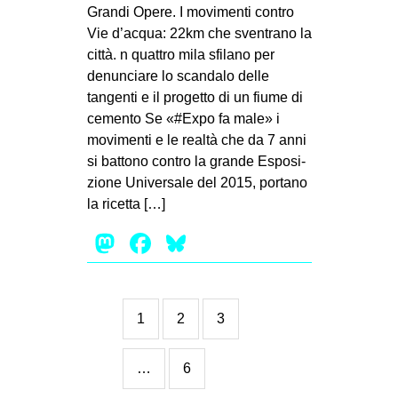
Grandi Opere. I movimenti contro
Vie d’acqua: 22km che sventrano la
città. n quattro mila sfilano per
denunciare lo scandalo delle
tangenti e il progetto di un fiume di
cemento Se «#Expo fa male» i
movi­menti e le realtà che da 7 anni
si bat­tono con­tro la grande Espo­si­
zione Uni­ver­sale del 2015, por­tano
la ricetta […]
Mastodon
Facebook
Bluesky
1
2
3
…
6