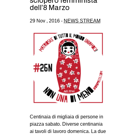
sciopero femminista
CULTURE
dell’8 Marzo
ARTE
29 Nov , 2016 -
NEWS STREAM
CINEMA
MANIFESTI
MUSICA
RECENSIONI
INTERNAZIONALE
AFRICA
AMERICHE
ESTREMO ORIENTE
EUROPA
Centinaia di migliaia di persone in
MEDIO ORIENTE
piazza sabato. Diverse centinania
ai tavoli di lavoro domenica. La due
MONDO