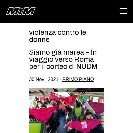
violenza contro le
HOME
donne
ABOUT
Siamo già marea – In
viaggio verso Roma
AREA
per il corteo di NUDM
DEGENERAZIONE
30 Nov , 2021 -
PRIMO PIANO
GAZA FREESTYLE
CSOA LAMBRETTA
MSM
STUDENTI TSUNAMI
ZAM