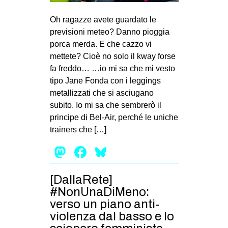
MILANO
Oh ragazze avete guardato le
MOBILITAZIONI
previsioni meteo? Danno pioggia
SPAZI
porca merda. E che cazzo vi
mettete? Cioè no solo il kway forse
SPORT POPOLARE
fa freddo… …io mi sa che mi vesto
MOVIMENTI
tipo Jane Fonda con i leggings
metallizzati che si asciugano
AMBIENTE
subito. Io mi sa che sembrerò il
ANTIFASCISMO
principe di Bel-Air, perché le uniche
trainers che […]
DIRITTO ALL’ABITARE
Mastodon
Facebook
Bluesky
GENERI
MIGRAZIONI
[DallaRete]
PRECARIATO
#NonUnaDiMeno:
REPRESSIONE
verso un piano anti-
violenza dal basso e lo
STUDENTI