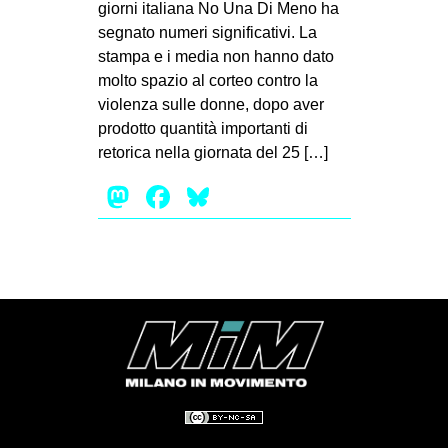
giorni italiana No Una Di Meno ha
EVENTI
segnato numeri significativi. La
stampa e i media non hanno dato
in
molto spazio al corteo contro la
violenza sulle donne, dopo aver
Fb
prodotto quantità importanti di
retorica nella giornata del 25 […]
tw
Mastodon
Facebook
Bluesky
bsky
ms
SEARCH