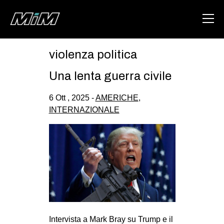
violenza politica
HOME
Una lenta guerra civile
ABOUT
6 Ott , 2025 -
AMERICHE
,
AREA
INTERNAZIONALE
DEGENERAZIONE
GAZA FREESTYLE
CSOA LAMBRETTA
MSM
STUDENTI TSUNAMI
ZAM
Intervista a Mark Bray su Trump e il