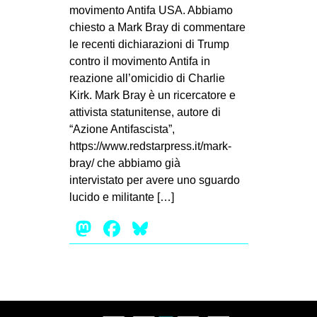
MILANO
movimento Antifa USA. Abbiamo
chiesto a Mark Bray di commentare
MOBILITAZIONI
le recenti dichiarazioni di Trump
SPAZI
contro il movimento Antifa in
reazione all’omicidio di Charlie
SPORT POPOLARE
Kirk. Mark Bray è un ricercatore e
MOVIMENTI
attivista statunitense, autore di
“Azione Antifascista”,
AMBIENTE
https://www.redstarpress.it/mark-
ANTIFASCISMO
bray/ che abbiamo già
intervistato per avere uno sguardo
DIRITTO ALL’ABITARE
lucido e militante […]
GENERI
Mastodon
Facebook
Bluesky
MIGRAZIONI
PRECARIATO
REPRESSIONE
STUDENTI