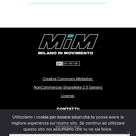
CULTURE
ARTE
CINEMA
MANIFESTI
MUSICA
RECENSIONI
INTERNAZIONALE
Creative Commons Attribution-
AFRICA
NonCommercial-ShareAlike 2.5 Generic
AMERICHE
License.
ESTREMO ORIENTE
CONTATTI:
EUROPA
Utilizziamo i cookie per essere sicuri che tu possa avere la
milanoinmovimento@gmail.com
MEDIO ORIENTE
migliore esperienza sul nostro sito. Se continui ad utilizzare
SEGUICI SU:
questo sito noi assumiamo che tu ne sia felice.
MONDO