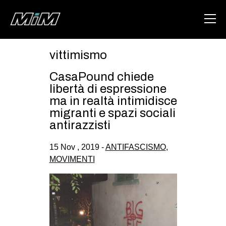
vittimismo
HOME
CasaPound chiede
ABOUT
libertà di espressione
ma in realtà intimidisce
AREA
migranti e spazi sociali
antirazzisti
DEGENERAZIONE
GAZA FREESTYLE
15 Nov , 2019 -
ANTIFASCISMO
,
MOVIMENTI
CSOA LAMBRETTA
MSM
STUDENTI TSUNAMI
ZAM