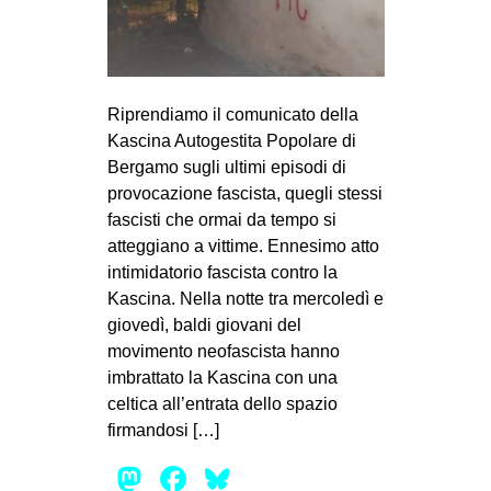
MILANO
MOBILITAZIONI
SPAZI
Riprendiamo il comunicato della
SPORT POPOLARE
Kascina Autogestita Popolare di
Bergamo sugli ultimi episodi di
MOVIMENTI
provocazione fascista, quegli stessi
AMBIENTE
fascisti che ormai da tempo si
ANTIFASCISMO
atteggiano a vittime. Ennesimo atto
intimidatorio fascista contro la
DIRITTO ALL’ABITARE
Kascina. Nella notte tra mercoledì e
GENERI
giovedì, baldi giovani del
movimento neofascista hanno
MIGRAZIONI
imbrattato la Kascina con una
PRECARIATO
celtica all’entrata dello spazio
firmandosi […]
REPRESSIONE
Mastodon
Facebook
Bluesky
STUDENTI