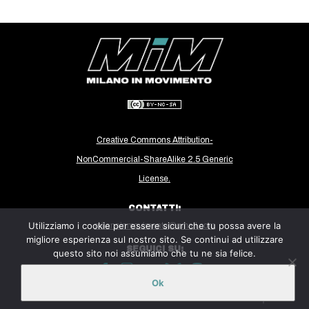
CULTURE
ARTE
CINEMA
MANIFESTI
MUSICA
RECENSIONI
Creative Commons Attribution-
INTERNAZIONALE
NonCommercial-ShareAlike 2.5 Generic
License.
AFRICA
AMERICHE
CONTATTI:
Utilizziamo i cookie per essere sicuri che tu possa avere la
milanoinmovimento@gmail.com
ESTREMO ORIENTE
migliore esperienza sul nostro sito. Se continui ad utilizzare
SEGUICI SU:
EUROPA
questo sito noi assumiamo che tu ne sia felice.
MEDIO ORIENTE
Ok
Sito ospitato sulla piattaforma
Midala
MONDO