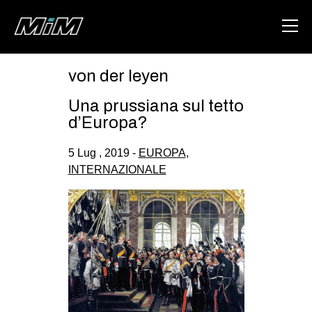
von der leyen
HOME
Una prussiana sul tetto
ABOUT
d’Europa?
AREA
5 Lug , 2019 -
EUROPA
,
INTERNAZIONALE
DEGENERAZIONE
GAZA FREESTYLE
CSOA LAMBRETTA
MSM
STUDENTI TSUNAMI
ZAM