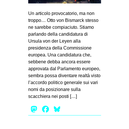
MILANO
MOBILITAZIONI
Un articolo provocatorio, ma non
troppo… Otto von Bismarck stesso
SPAZI
ne sarebbe compiaciuto. Stiamo
SPORT POPOLARE
parlando della candidatura di
Ursula von der Leyen alla
MOVIMENTI
presidenza della Commissione
AMBIENTE
europea. Una candidatura che,
sebbene debba ancora essere
ANTIFASCISMO
approvata dal Parlamento europeo,
DIRITTO ALL’ABITARE
sembra possa diventare realtà visto
l’accordo politico generale sui vari
GENERI
nomi da posizionare sulla
MIGRAZIONI
scacchiera nei posti […]
PRECARIATO
Mastodon
Facebook
Bluesky
REPRESSIONE
STUDENTI