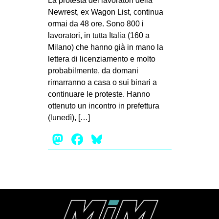
La protesta dei lavoratori della
MILANO
Newrest, ex Wagon List, continua
MOBILITAZIONI
ormai da 48 ore. Sono 800 i
lavoratori, in tutta Italia (160 a
SPAZI
Milano) che hanno già in mano la
SPORT POPOLARE
lettera di licenziamento e molto
probabilmente, da domani
MOVIMENTI
rimarranno a casa o sui binari a
AMBIENTE
continuare le proteste. Hanno
ottenuto un incontro in prefettura
ANTIFASCISMO
(lunedì), […]
DIRITTO ALL’ABITARE
Mastodon
Facebook
Bluesky
GENERI
MIGRAZIONI
PRECARIATO
REPRESSIONE
STUDENTI