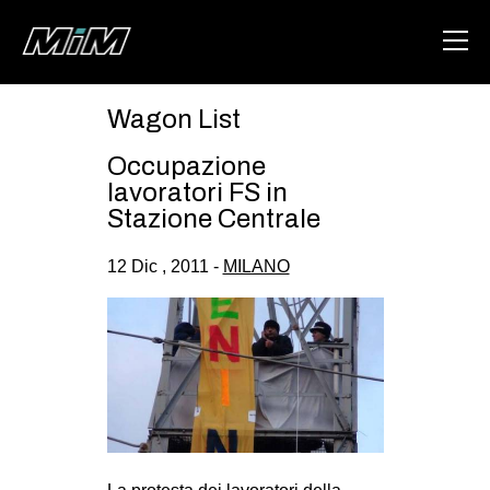
Wagon List
HOME
Occupazione
ABOUT
lavoratori FS in
Stazione Centrale
AREA
12 Dic , 2011 -
MILANO
DEGENERAZIONE
GAZA FREESTYLE
CSOA LAMBRETTA
MSM
STUDENTI TSUNAMI
ZAM