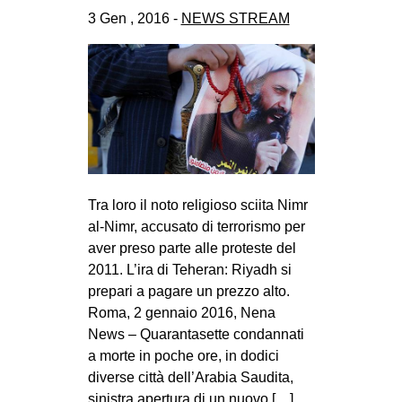
CULTURE
3 Gen , 2016 -
NEWS STREAM
ARTE
CINEMA
MANIFESTI
MUSICA
RECENSIONI
Tra loro il noto religioso sciita Nimr
INTERNAZIONALE
al-Nimr, accusato di terrorismo per
AFRICA
aver preso parte alle proteste del
AMERICHE
2011. L’ira di Teheran: Riyadh si
prepari a pagare un prezzo alto.
ESTREMO ORIENTE
Roma, 2 gennaio 2016, Nena
EUROPA
News – Quarantasette condannati
a morte in poche ore, in dodici
MEDIO ORIENTE
diverse città dell’Arabia Saudita,
MONDO
sinistra apertura di un nuovo […]