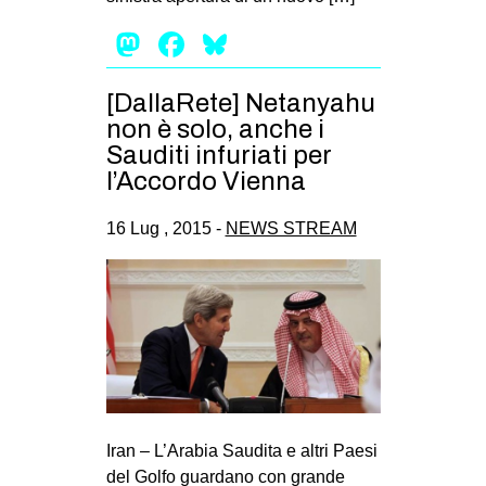
EVENTI
Mastodon
Facebook
Bluesky
in
[DallaRete] Netanyahu
non è solo, anche i
Fb
Sauditi infuriati per
tw
l’Accordo Vienna
bsky
16 Lug , 2015 -
NEWS STREAM
ms
SEARCH
Iran – L’Arabia Saudita e altri Paesi
del Golfo guardano con grande