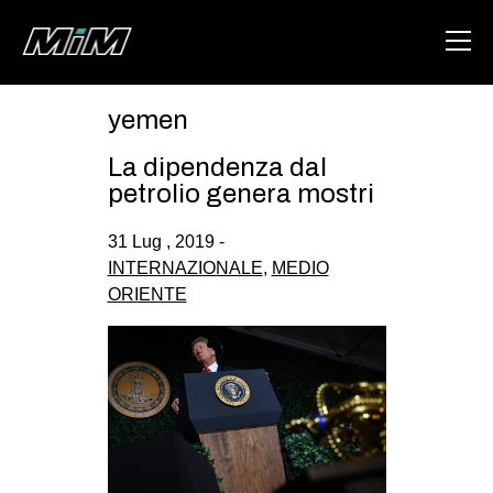
yemen
HOME
La dipendenza dal
ABOUT
petrolio genera mostri
AREA
31 Lug , 2019 -
INTERNAZIONALE
,
MEDIO
DEGENERAZIONE
ORIENTE
GAZA FREESTYLE
CSOA LAMBRETTA
MSM
STUDENTI TSUNAMI
ZAM