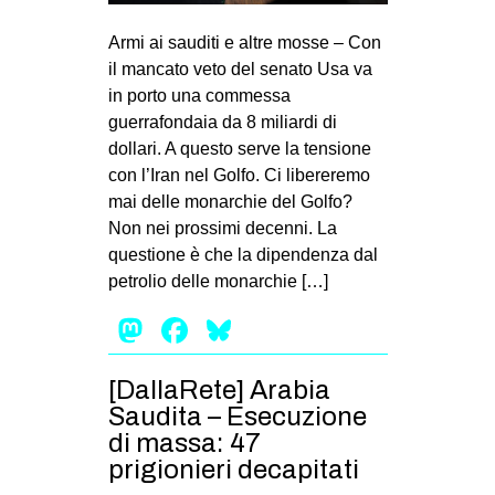
MILANO
Armi ai sauditi e altre mosse – Con
MOBILITAZIONI
il mancato veto del senato Usa va
SPAZI
in porto una commessa
guerrafondaia da 8 miliardi di
SPORT POPOLARE
dollari. A questo serve la tensione
MOVIMENTI
con l’Iran nel Golfo. Ci libereremo
mai delle monarchie del Golfo?
AMBIENTE
Non nei prossimi decenni. La
ANTIFASCISMO
questione è che la dipendenza dal
petrolio delle monarchie […]
DIRITTO ALL’ABITARE
Mastodon
Facebook
Bluesky
GENERI
MIGRAZIONI
[DallaRete] Arabia
PRECARIATO
Saudita – Esecuzione
REPRESSIONE
di massa: 47
prigionieri decapitati
STUDENTI