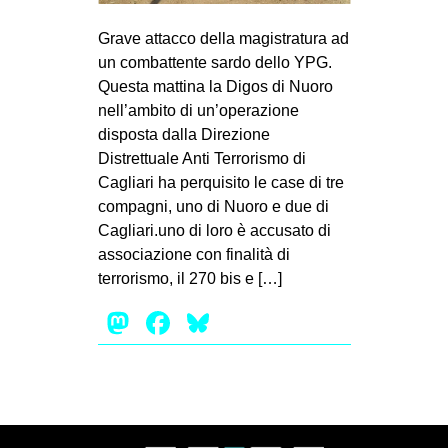
MILANO
Grave attacco della magistratura ad
MOBILITAZIONI
un combattente sardo dello YPG.
SPAZI
Questa mattina la Digos di Nuoro
nell’ambito di un’operazione
SPORT POPOLARE
disposta dalla Direzione
MOVIMENTI
Distrettuale Anti Terrorismo di
Cagliari ha perquisito le case di tre
AMBIENTE
compagni, uno di Nuoro e due di
ANTIFASCISMO
Cagliari.uno di loro è accusato di
associazione con finalità di
DIRITTO ALL’ABITARE
terrorismo, il 270 bis e […]
GENERI
Mastodon
Facebook
Bluesky
MIGRAZIONI
PRECARIATO
REPRESSIONE
STUDENTI