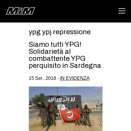
ypg ypj repressione
HOME
Siamo tutti YPG!
ABOUT
Solidarietà al
combattente YPG
AREA
perquisito in Sardegna
DEGENERAZIONE
15 Set , 2018 -
IN EVIDENZA
GAZA FREESTYLE
CSOA LAMBRETTA
MSM
STUDENTI TSUNAMI
ZAM