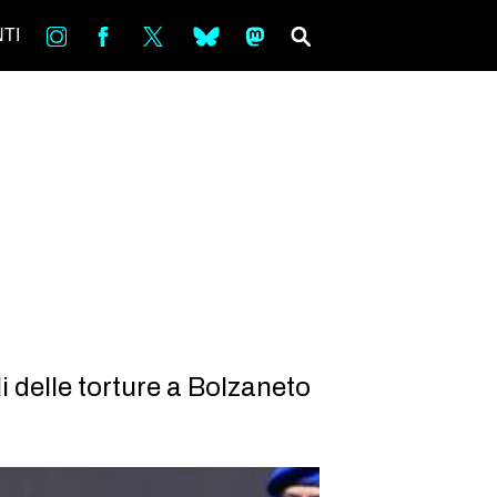
in
Fb
tw
bsky
ms
SEARCH
TI
 delle torture a Bolzaneto