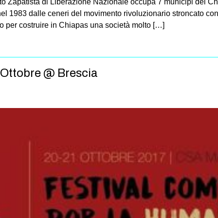
ito Zapatista di Liberazione Nazionale occupa 7 municipi del C
 1983 dalle ceneri del movimento rivoluzionario stroncato con
ato per costruire in Chiapas una società molto […]
 Ottobre @ Brescia