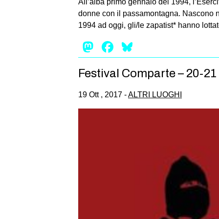
All’alba primo gennaio del 1994, l’Eserc
donne con il passamontagna. Nascono nel
1994 ad oggi, gli/le zapatist* hanno lott
Mastodon
Facebook
Bluesky
Festival Comparte – 20-21
19 Ott , 2017 -
ALTRI LUOGHI