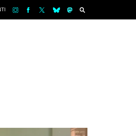
in
Fb
tw
bsky
ms
SEARCH
TI