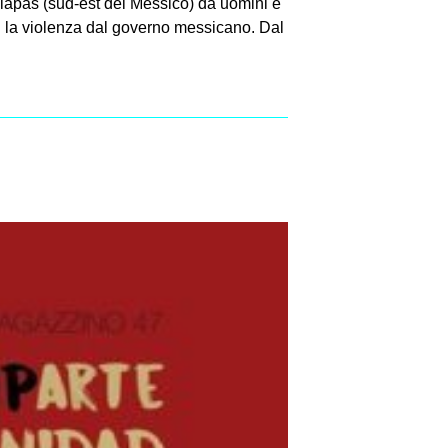
hiapas (sud-est del Messico) da uomini e
 la violenza dal governo messicano. Dal