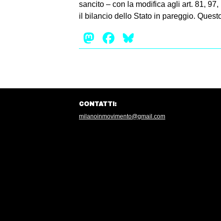
sancito – con la modifica agli art. 81, 9
il bilancio dello Stato in pareggio. Quest
Mastodon
Facebook
Bluesky
CONTATTI:
milanoinmovimento@gmail.com