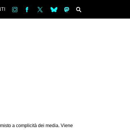
in
Fb
tw
bsky
ms
SEARCH
TI
zio misto a complicità dei media. Viene