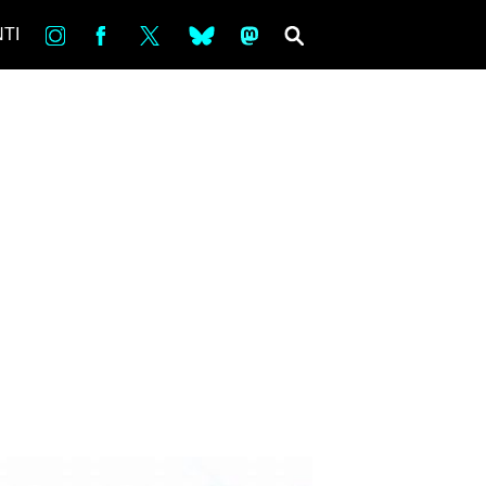
in
Fb
tw
bsky
ms
SEARCH
TI