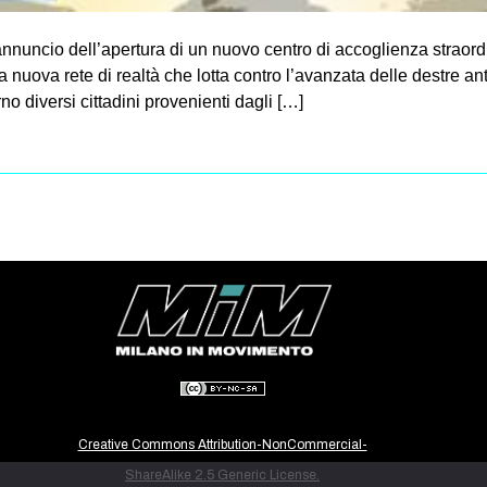
 l’annuncio dell’apertura di un nuovo centro di accoglienza strao
 nuova rete di realtà che lotta contro l’avanzata delle destre an
no diversi cittadini provenienti dagli […]
Creative Commons Attribution-NonCommercial-
ShareAlike 2.5 Generic License.