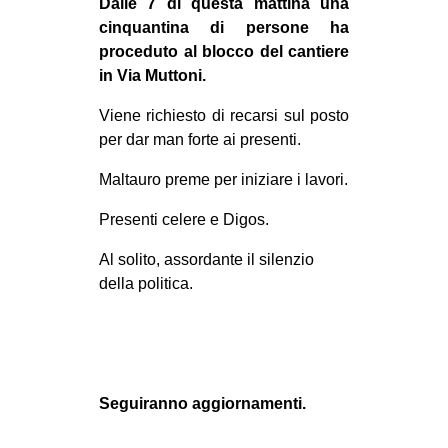
Dalle 7 di questa mattina una
CULTURE
cinquantina di persone ha
proceduto al blocco del cantiere
ARTE
in Via Muttoni.
CINEMA
Viene richiesto di recarsi sul posto
MANIFESTI
per dar man forte ai presenti.
MUSICA
Maltauro preme per iniziare i lavori.
RECENSIONI
Presenti celere e Digos.
INTERNAZIONALE
Al solito, assordante il silenzio
AFRICA
della politica.
AMERICHE
ESTREMO ORIENTE
EUROPA
MEDIO ORIENTE
Seguiranno aggiornamenti.
MONDO