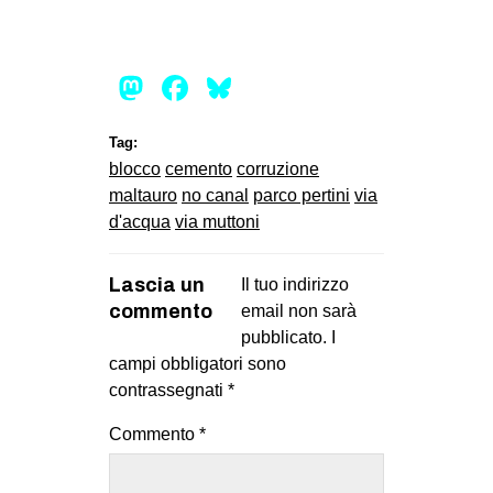
EVENTI
Mastodon
Facebook
Bluesky
in
Fb
Tag:
blocco
cemento
corruzione
tw
maltauro
no canal
parco pertini
via
d'acqua
via muttoni
bsky
ms
Lascia un
Il tuo indirizzo
commento
email non sarà
SEARCH
pubblicato.
I
campi obbligatori sono
contrassegnati
*
Commento
*