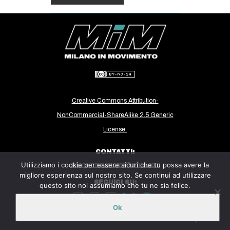
Creative Commons Attribution-
NonCommercial-ShareAlike 2.5 Generic
License.
CONTATTI:
Utilizziamo i cookie per essere sicuri che tu possa avere la
milanoinmovimento@gmail.com
migliore esperienza sul nostro sito. Se continui ad utilizzare
SEGUICI SU:
questo sito noi assumiamo che tu ne sia felice.
Ok
Sito ospitato sulla piattaforma
Midala