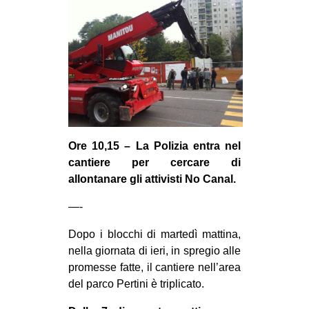
MILANO
MOBILITAZIONI
SPAZI
SPORT POPOLARE
MOVIMENTI
AMBIENTE
Ore 10,15 – La Polizia entra nel
ANTIFASCISMO
cantiere per cercare di
DIRITTO ALL’ABITARE
allontanare gli attivisti No Canal.
GENERI
—-
MIGRAZIONI
Dopo i blocchi di martedì mattina,
PRECARIATO
nella giornata di ieri, in spregio alle
promesse fatte, il cantiere nell’area
REPRESSIONE
del parco Pertini è triplicato.
STUDENTI