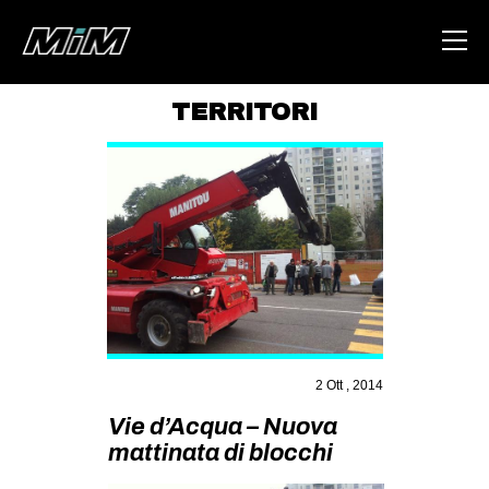
TERRITORI
HOME
ABOUT
AREA
DEGENERAZIONE
GAZA FREESTYLE
CSOA LAMBRETTA
MSM
2 Ott , 2014
STUDENTI TSUNAMI
Vie d’Acqua – Nuova
mattinata di blocchi
ZAM