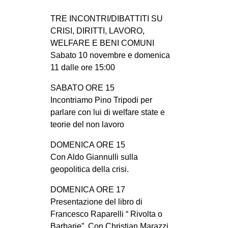
EVENTI
TRE INCONTRI/DIBATTITI SU
CRISI, DIRITTI, LAVORO,
in
WELFARE E BENI COMUNI
Sabato 10 novembre e domenica
Fb
11 dalle ore 15:00
tw
SABATO ORE 15
Incontriamo Pino Tripodi per
bsky
parlare con lui di welfare state e
teorie del non lavoro
ms
DOMENICA ORE 15
SEARCH
Con Aldo Giannulli sulla
geopolitica della crisi.
DOMENICA ORE 17
Presentazione del libro di
Francesco Raparelli “ Rivolta o
Barbarie”. Con Christian Marazzi,