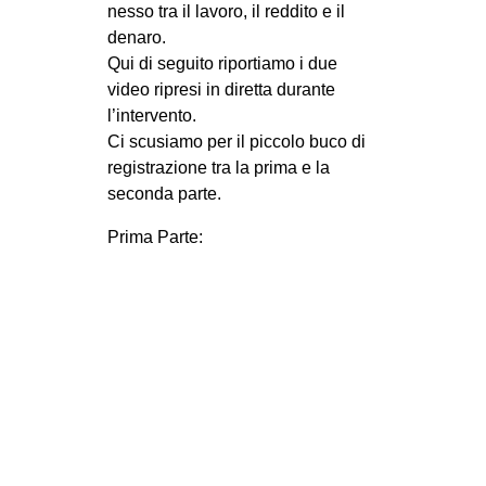
nesso tra il lavoro, il reddito e il
MILANO
denaro.
MOBILITAZIONI
Qui di seguito riportiamo i due
SPAZI
video ripresi in diretta durante
l’intervento.
SPORT POPOLARE
Ci scusiamo per il piccolo buco di
MOVIMENTI
registrazione tra la prima e la
seconda parte.
AMBIENTE
Prima Parte:
ANTIFASCISMO
DIRITTO ALL’ABITARE
GENERI
MIGRAZIONI
PRECARIATO
REPRESSIONE
STUDENTI