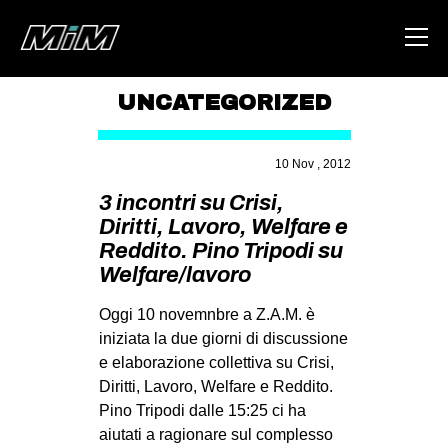
UNCATEGORIZED
HOME
10 Nov , 2012
ABOUT
3 incontri su Crisi,
AREA
Diritti, Lavoro, Welfare e
Reddito. Pino Tripodi su
DEGENERAZIONE
Welfare/lavoro
GAZA FREESTYLE
Oggi 10 novemnbre a Z.A.M. è
CSOA LAMBRETTA
iniziata la due giorni di discussione
MSM
e elaborazione collettiva su Crisi,
STUDENTI TSUNAMI
Diritti, Lavoro, Welfare e Reddito.
Pino Tripodi dalle 15:25 ci ha
ZAM
aiutati a ragionare sul complesso