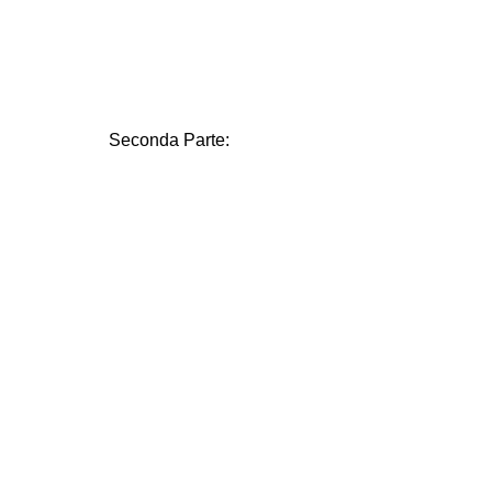
CULTURE
ARTE
CINEMA
MANIFESTI
Seconda Parte:
MUSICA
RECENSIONI
INTERNAZIONALE
AFRICA
AMERICHE
ESTREMO ORIENTE
EUROPA
MEDIO ORIENTE
MONDO