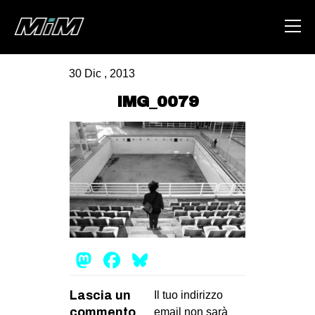
30 Dic , 2013
HOME
IMG_0079
ABOUT
AREA
DEGENERAZIONE
GAZA FREESTYLE
CSOA LAMBRETTA
MSM
Mastodon
Facebook
Bluesky
STUDENTI TSUNAMI
Lascia un
ZAM
Il tuo indirizzo
commento
email non sarà