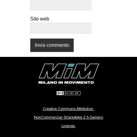
CULTURE
ARTE
Sito web
CINEMA
MANIFESTI
MUSICA
RECENSIONI
INTERNAZIONALE
AFRICA
AMERICHE
ESTREMO ORIENTE
Creative Commons Attribution-
EUROPA
NonCommercial-ShareAlike 2.5 Generic
MEDIO ORIENTE
License.
MONDO