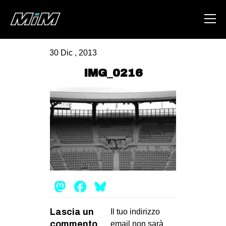
30 Dic , 2013
HOME
IMG_0216
ABOUT
AREA
DEGENERAZIONE
GAZA FREESTYLE
CSOA LAMBRETTA
MSM
Mastodon
Facebook
Bluesky
STUDENTI TSUNAMI
Lascia un
ZAM
Il tuo indirizzo
commento
email non sarà