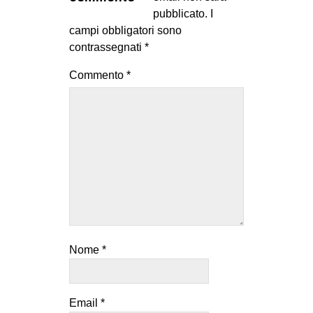
MILANO
pubblicato.
I
campi obbligatori sono
MOBILITAZIONI
contrassegnati
*
SPAZI
Commento
*
SPORT POPOLARE
MOVIMENTI
AMBIENTE
ANTIFASCISMO
DIRITTO ALL’ABITARE
GENERI
MIGRAZIONI
Nome
*
PRECARIATO
REPRESSIONE
STUDENTI
Email
*