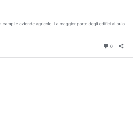
a campi e aziende agricole. La maggior parte degli edifici al buio
iario
all’Emilia
erremotata
Commenti
0