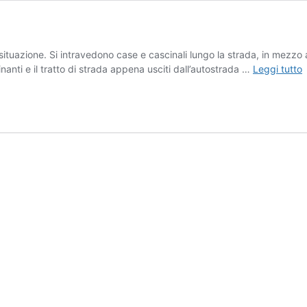
ituazione. Si intravedono case e cascinali lungo la strada, in mezzo 
D
inanti e il tratto di strada appena usciti dall’autostrada …
Leggi tutto
d
t