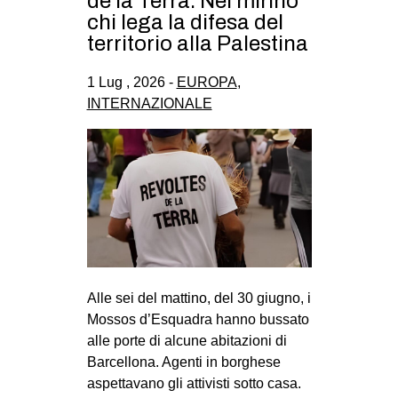
de la Terra. Nel mirino
CULTURE
chi lega la difesa del
territorio alla Palestina
ARTE
CINEMA
1 Lug , 2026 -
EUROPA
,
INTERNAZIONALE
MANIFESTI
MUSICA
RECENSIONI
INTERNAZIONALE
AFRICA
AMERICHE
ESTREMO ORIENTE
Alle sei del mattino, del 30 giugno, i
Mossos d’Esquadra hanno bussato
EUROPA
alle porte di alcune abitazioni di
MEDIO ORIENTE
Barcellona. Agenti in borghese
aspettavano gli attivisti sotto casa.
MONDO