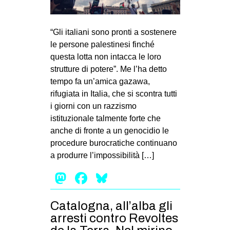
MILANO
MOBILITAZIONI
“Gli italiani sono pronti a sostenere
SPAZI
le persone palestinesi finché
questa lotta non intacca le loro
SPORT POPOLARE
strutture di potere”. Me l’ha detto
MOVIMENTI
tempo fa un’amica gazawa,
rifugiata in Italia, che si scontra tutti
AMBIENTE
i giorni con un razzismo
ANTIFASCISMO
istituzionale talmente forte che
anche di fronte a un genocidio le
DIRITTO ALL’ABITARE
procedure burocratiche continuano
GENERI
a produrre l’impossibilità […]
MIGRAZIONI
Mastodon
Facebook
Bluesky
PRECARIATO
REPRESSIONE
Catalogna, all’alba gli
arresti contro Revoltes
STUDENTI