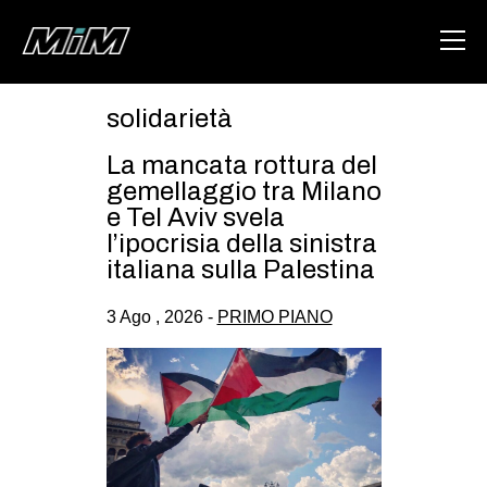
solidarietà
HOME
La mancata rottura del
ABOUT
gemellaggio tra Milano
e Tel Aviv svela
AREA
l’ipocrisia della sinistra
italiana sulla Palestina
DEGENERAZIONE
GAZA FREESTYLE
3 Ago , 2026 -
PRIMO PIANO
CSOA LAMBRETTA
MSM
STUDENTI TSUNAMI
ZAM