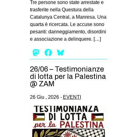
Tre persone sono state arrestate e
EVENTI
trasferite nella Questura della
Catalunya Central, a Manresa. Una
in
quarta è ricercata. Le accuse sono
pesanti: danneggiamento, disordini
Fb
e associazione a delinquere. […]
tw
Mastodon
Facebook
Bluesky
bsky
26/06 – Testimonianze
di lotta per la Palestina
ms
@ ZAM
SEARCH
26 Giu , 2026 -
EVENTI