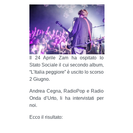
MILANO
MOBILITAZIONI
SPAZI
SPORT POPOLARE
MOVIMENTI
AMBIENTE
Il 24 Aprile Zam ha ospitato lo
Stato Sociale il cui secondo album,
ANTIFASCISMO
“L’Italia peggiore” è uscito lo scorso
DIRITTO ALL’ABITARE
2 Giugno.
GENERI
Andrea Cegna, RadioPop e Radio
MIGRAZIONI
Onda d’Urto, li ha intervistati per
noi.
PRECARIATO
REPRESSIONE
Ecco il risultato:
STUDENTI