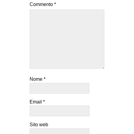
Commento
*
EVENTI
in
Fb
tw
bsky
ms
Nome
*
SEARCH
Email
*
Sito web