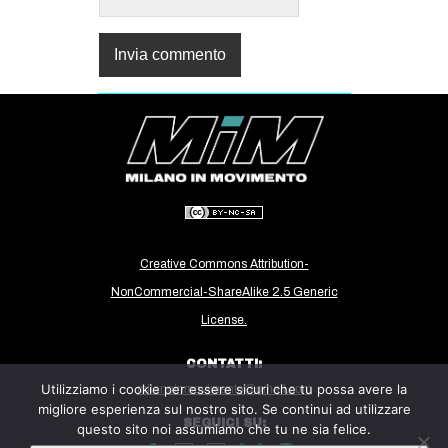
Creative Commons Attribution-
NonCommercial-ShareAlike 2.5 Generic
License.
CONTATTI:
Utilizziamo i cookie per essere sicuri che tu possa avere la
milanoinmovimento@gmail.com
migliore esperienza sul nostro sito. Se continui ad utilizzare
SEGUICI SU:
questo sito noi assumiamo che tu ne sia felice.