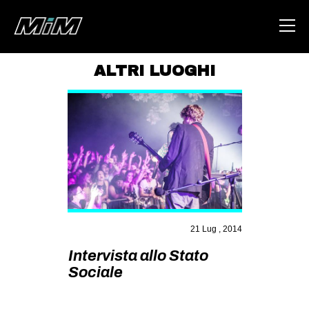
ALTRI LUOGHI
HOME
ABOUT
AREA
DEGENERAZIONE
GAZA FREESTYLE
CSOA LAMBRETTA
21 Lug , 2014
MSM
Intervista allo Stato
STUDENTI TSUNAMI
Sociale
ZAM