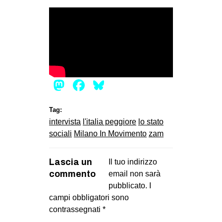
CULTURE
ARTE
CINEMA
MANIFESTI
MUSICA
Mastodon
Facebook
Bluesky
RECENSIONI
Tag:
INTERNAZIONALE
intervista
l'italia peggiore
lo stato
AFRICA
sociali
Milano In Movimento
zam
AMERICHE
Lascia un
Il tuo indirizzo
ESTREMO ORIENTE
commento
email non sarà
EUROPA
pubblicato.
I
campi obbligatori sono
MEDIO ORIENTE
contrassegnati
*
MONDO