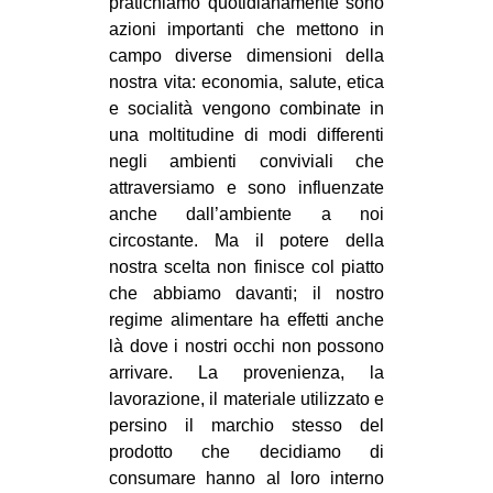
pratichiamo quotidianamente sono
azioni importanti che mettono in
EVENTI
campo diverse dimensioni della
in
nostra vita: economia, salute, etica
e socialità vengono combinate in
Fb
una moltitudine di modi differenti
negli ambienti conviviali che
tw
attraversiamo e sono influenzate
anche dall’ambiente a noi
bsky
circostante. Ma il potere della
nostra scelta non finisce col piatto
ms
che abbiamo davanti; il nostro
regime alimentare ha effetti anche
SEARCH
là dove i nostri occhi non possono
arrivare. La provenienza, la
lavorazione, il materiale utilizzato e
persino il marchio stesso del
prodotto che decidiamo di
consumare hanno al loro interno