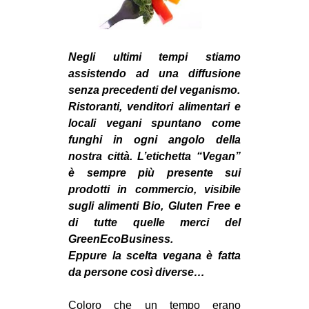
MILANO
MOBILITAZIONI
SPAZI
Negli ultimi tempi stiamo
assistendo ad una diffusione
SPORT POPOLARE
senza precedenti del veganismo.
MOVIMENTI
Ristoranti, venditori alimentari e
locali vegani spuntano come
AMBIENTE
funghi in ogni angolo della
ANTIFASCISMO
nostra città. L’etichetta “Vegan”
è sempre più presente sui
DIRITTO ALL’ABITARE
prodotti in commercio, visibile
GENERI
sugli alimenti Bio, Gluten Free e
di tutte quelle merci del
MIGRAZIONI
GreenEcoBusiness.
PRECARIATO
Eppure la scelta vegana è fatta
REPRESSIONE
da persone così diverse…
STUDENTI
Coloro che un tempo erano