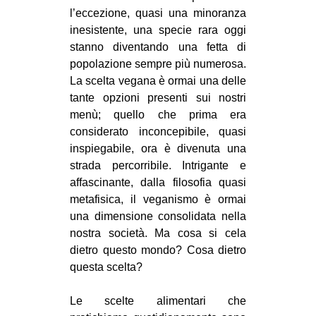
l’eccezione, quasi una minoranza
CULTURE
inesistente, una specie rara oggi
ARTE
stanno diventando una fetta di
CINEMA
popolazione sempre più numerosa.
La scelta vegana è ormai una delle
MANIFESTI
tante opzioni presenti sui nostri
MUSICA
menù; quello che prima era
considerato inconcepibile, quasi
RECENSIONI
inspiegabile, ora è divenuta una
INTERNAZIONALE
strada percorribile. Intrigante e
affascinante, dalla filosofia quasi
AFRICA
metafisica, il veganismo è ormai
AMERICHE
una dimensione consolidata nella
nostra società. Ma cosa si cela
ESTREMO ORIENTE
dietro questo mondo? Cosa dietro
EUROPA
questa scelta?
MEDIO ORIENTE
Le scelte alimentari che
MONDO