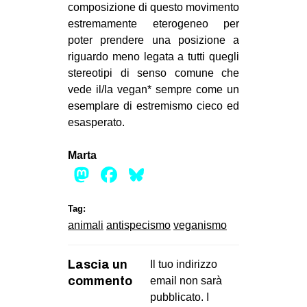
composizione di questo movimento
estremamente eterogeneo per
poter prendere una posizione a
riguardo meno legata a tutti quegli
stereotipi di senso comune che
vede il/la vegan* sempre come un
esemplare di estremismo cieco ed
esasperato.
Marta
Mastodon
Facebook
Bluesky
Tag:
animali
antispecismo
veganismo
Lascia un
Il tuo indirizzo
commento
email non sarà
pubblicato.
I