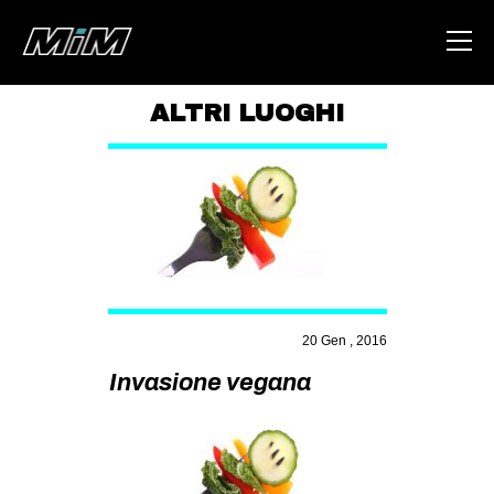
ALTRI LUOGHI
HOME
ABOUT
AREA
DEGENERAZIONE
GAZA FREESTYLE
20 Gen , 2016
CSOA LAMBRETTA
Invasione vegana
MSM
STUDENTI TSUNAMI
ZAM