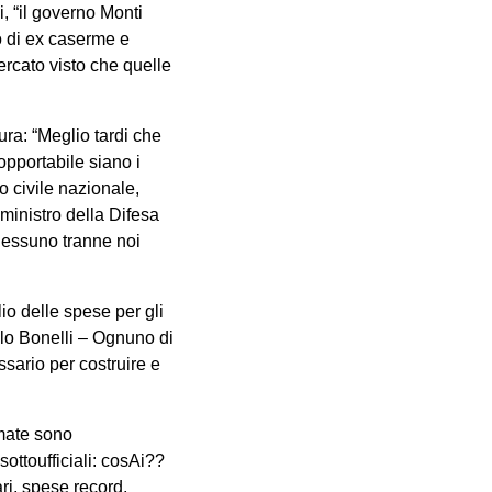
, “il governo Monti
io di ex caserme e
ercato visto che quelle
ura: “Meglio tardi che
opportabile siano i
io civile nazionale,
 ministro della Difesa
 nessuno tranne noi
io delle spese per gli
elo Bonelli – Ognuno di
ssario per costruire e
rmate sono
sottoufficiali: cosAi??
ri, spese record,