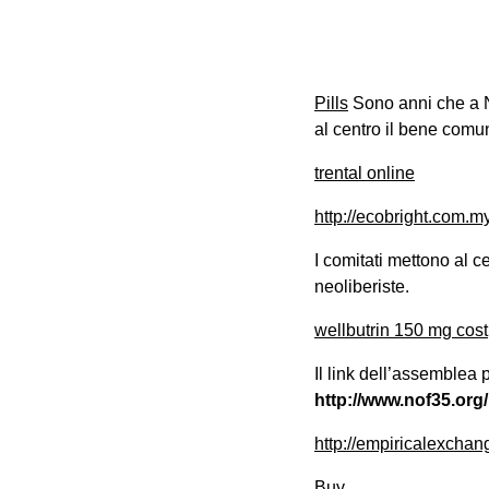
Pills
Sono anni che a N
al centro il bene comu
trental online
http://ecobright.com.
I comitati mettono al ce
neoliberiste.
wellbutrin 150 mg cost
Il link dell’assemblea
http://www.nof35.org/
http://empiricalexch
Buy