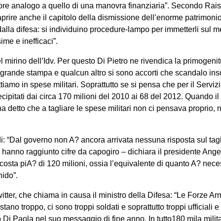
ore analogo a quello di una manovra finanziaria”. Secondo Raisi
iaprire anche il capitolo della dismissione dell’enorme patrimon
alla difesa: si individuino procedure-lampo per immetterli sul m
ime e inefficaci”.
 mirino dell’Idv. Per questo Di Pietro ne rivendica la primogenit
a grande stampa e qualcun altro si sono accorti che scandalo ins
ttiamo in spese militari. Soprattutto se si pensa che per il Serviz
ecipitati dai circa 170 milioni del 2010 ai 68 del 2012. Quando il
 detto che a tagliare le spese militari non ci pensava proprio,
i: “Dal governo non A? ancora arrivata nessuna risposta sul tagl
a hanno raggiunto cifre da capogiro – dichiara il presidente Ang
costa piA? di 120 milioni, ossia l’equivalente di quanto A? nece
nido”.
itter, che chiama in causa il ministro della Difesa: “Le Forze A
no troppo, ci sono troppi soldati e soprattutto troppi ufficiali e 
 Di Paola nel suo messaggio di fine anno. In tutto180 mila milita