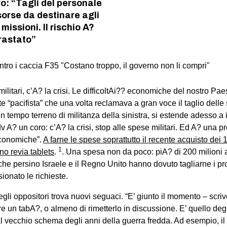
ro: “Tagli del personale
sorse da destinare agli
missioni. Il rischio A?
rastato”
itari, c’A? la crisi. Le difficoltAi?? economiche del nostro Pae
te “pacifista” che una volta reclamava a gran voce il taglio delle
 tempo terreno di militanza della sinistra, si estende adesso a 
Idv A? un coro: c’A? la crisi, stop alle spese militari. Ed A? una 
economiche”.
A farne le spese soprattutto il recente acquisto dei
1
iano
revia tablets
.
. Una spesa non da poco: piA? di 200 milioni 
che persino Israele e il Regno Unito hanno dovuto tagliarne i pr
onato le richieste.
egli oppositori trova nuovi seguaci. “E’ giunto il momento – scriv
e un tabA?, o almeno di rimetterlo in discussione. E’ quello deg
al vecchio schema degli anni della guerra fredda. Ad esempio, il