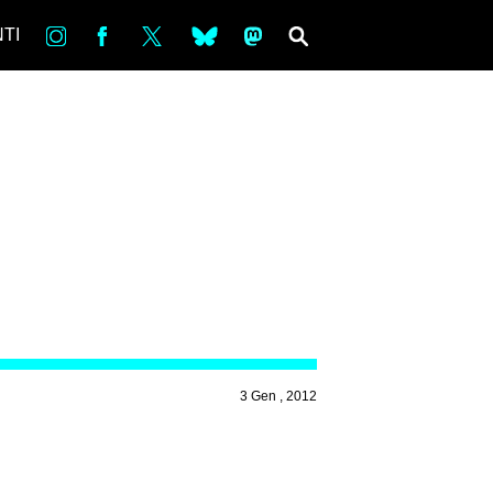
in
Fb
tw
bsky
ms
SEARCH
TI
3 Gen , 2012