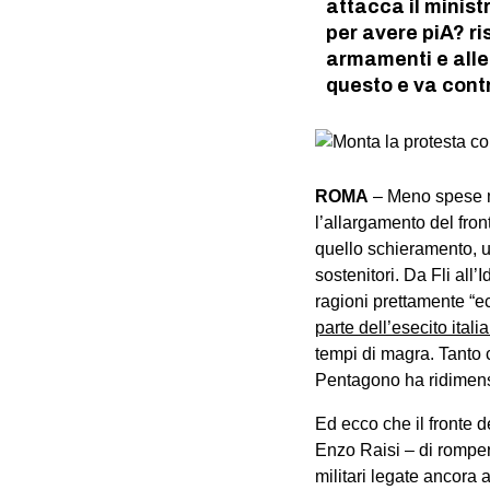
attacca il minist
per avere piA? ri
armamenti e alle 
questo e va cont
ROMA
– Meno spese mil
l’allargamento del fron
quello schieramento, un
sostenitori. Da Fli all’
ragioni prettamente “
parte dell’esecito ital
tempi di magra. Tanto 
Pentagono ha ridimensi
Ed ecco che il fronte d
Enzo Raisi – di romper
militari legate ancora 