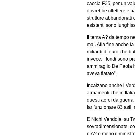
caccia F35, per un val
dovrebbe riflettere e r
strutture abbandonati d
esistenti sono lunghiss
Il tema A? da tempo nel
mai. Alla fine anche l
miliardi di euro che bu
invece, i fondi sono pr
ammiraglio De Paola ha
aveva fiatato”.
Incalzano anche i Verd
armamenti che in Itali
questi aerei da guerra 
far funzionare 83 asili 
E Nichi Vendola, su Tw
sovradimensionate, costa
piA? o meno il ministro