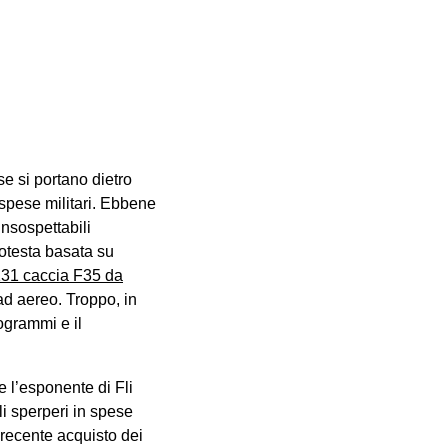
se si portano dietro
 spese militari. Ebbene
insospettabili
protesta basata su
 131 caccia F35 da
ad aereo. Troppo, in
ogrammi e il
e l’esponente di Fli
li sperperi in spese
 recente acquisto dei