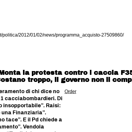
.it/politica/2012/01/02/news/programma_acquisto-27509860/
Monta la protesta contro i caccia F3
ostano troppo, il governo non li comp
ieramento di chi dice no
Order
131 cacciabombardieri. Di
 insopportabile”. Raisi:
una Finanziaria”.
no tace”. E il Pd chiede a
amento”. Vendola