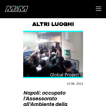
ALTRI LUOGHI
HOME
ABOUT
AREA
DEGENERAZIONE
GAZA FREESTYLE
CSOA LAMBRETTA
MSM
14 Ott , 2013
STUDENTI TSUNAMI
Napoli: occupato
l’Assessorato
ZAM
all’Ambiente della