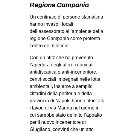
MILANO
Regione Campania
MOBILITAZIONI
Un centinaio di persone stamattina
hanno invaso i locali
SPAZI
dell’assessorato all’ambiente della
SPORT POPOLARE
regione Campania come protesta
contro del biocidio.
MOVIMENTI
AMBIENTE
Con un blitz che ha prevenuto
l’apertura degli uffici, i comitati
ANTIFASCISMO
antidiscarica e anti-inceneritore, i
DIRITTO ALL’ABITARE
centri sociali impegnati nelle lotte
ambientali, insieme a semplici
GENERI
cittadini della periferia e della
MIGRAZIONI
provincia di Napoli, hanno bloccato
PRECARIATO
i lavori di via Marina nel giorno in
cui sarebbe stato definito l’appalto
REPRESSIONE
per il nuovo inceneritore di
STUDENTI
Giugliano, convinti che un atto