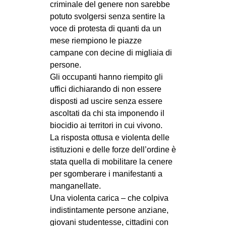
criminale del genere non sarebbe
CULTURE
potuto svolgersi senza sentire la
ARTE
voce di protesta di quanti da un
mese riempiono le piazze
CINEMA
campane con decine di migliaia di
MANIFESTI
persone.
Gli occupanti hanno riempito gli
MUSICA
uffici dichiarando di non essere
RECENSIONI
disposti ad uscire senza essere
ascoltati da chi sta imponendo il
INTERNAZIONALE
biocidio ai territori in cui vivono.
AFRICA
La risposta ottusa e violenta delle
istituzioni e delle forze dell’ordine è
AMERICHE
stata quella di mobilitare la cenere
ESTREMO ORIENTE
per sgomberare i manifestanti a
EUROPA
manganellate.
Una violenta carica – che colpiva
MEDIO ORIENTE
indistintamente persone anziane,
MONDO
giovani studentesse, cittadini con