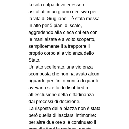
la sola colpa di voler essere
EVENTI
ascoltati in un giorno decisivo per
la vita di Giugliano – è stata messa
in
in atto per 5 piani di scale,
aggredendo alla cieca chi era con
Fb
le mani alzate e a volto scoperto,
semplicemente lì a frapporre il
tw
proprio corpo alla violenza dello
bsky
Stato.
Un atto scellerato, una violenza
ms
scomposta che non ha avuto alcun
riguardo per l’incomunità di quanti
SEARCH
avevano scelto di disobbedire
all’esclusione della cittadinanza
dai processi di decisione.
La risposta della piazza non è stata
però quella di lasciarsi intimorire:
per altre due ore si è continuato il