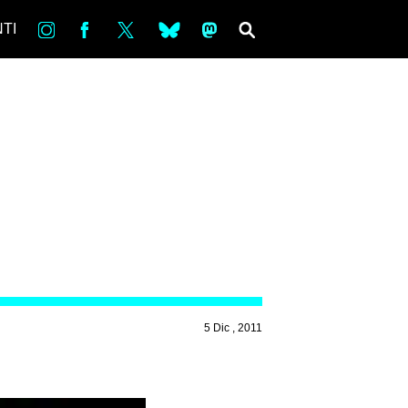
in
Fb
tw
bsky
ms
SEARCH
TI
5 Dic , 2011