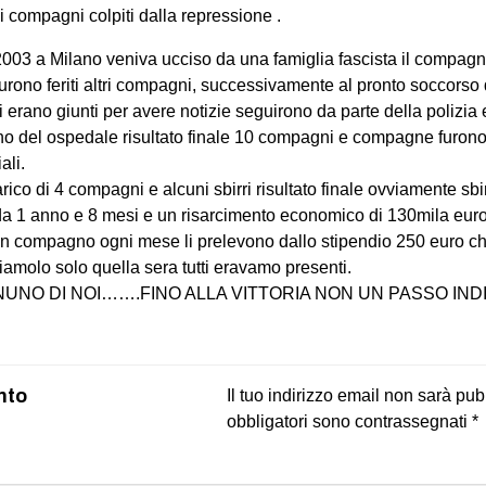
i compagni colpiti dalla repressione .
2003 a Milano veniva ucciso da una famiglia fascista il compa
i furono feriti altri compagni, successivamente al pronto soccors
erano giunti per avere notizie seguirono da parte della polizia e
erno del ospedale risultato finale 10 compagni e compagne furono f
ali.
rico di 4 compagni e alcuni sbirri risultato finale ovviamente sbi
a 1 anno e 8 mesi e un risarcimento economico di 130mila euro
n compagno ogni mese li prelevono dallo stipendio 250 euro che 
molo solo quella sera tutti eravamo presenti.
UNO DI NOI…….FINO ALLA VITTORIA NON UN PASSO IND
on
book
uesky
nto
Il tuo indirizzo email non sarà pub
obbligatori sono contrassegnati
*