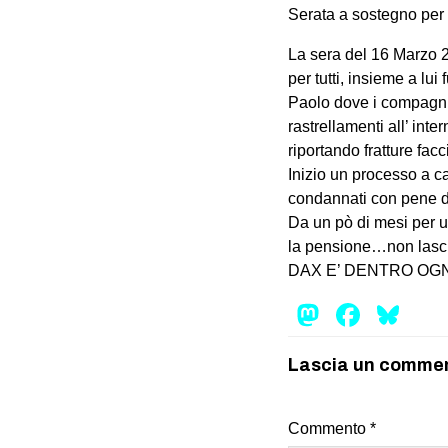
Serata a sostegno per 
La sera del 16 Marzo 
per tutti, insieme a lu
Paolo dove i compagni 
rastrellamenti all’ int
riportando fratture facci
Inizio un processo a ca
condannati con pene d
Da un pò di mesi per u
la pensione…non lascia
DAX E’ DENTRO OGN
Mastod
Face
Bl
Lascia un comme
Commento
*