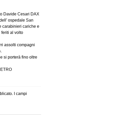
gno Davide Cesari DAX
o dell’ ospedale San
 carabinieri cariche e
eriti al volto
rri assolti compagni
.
si porterà fino oltre
IETRO
blicato.
I campi