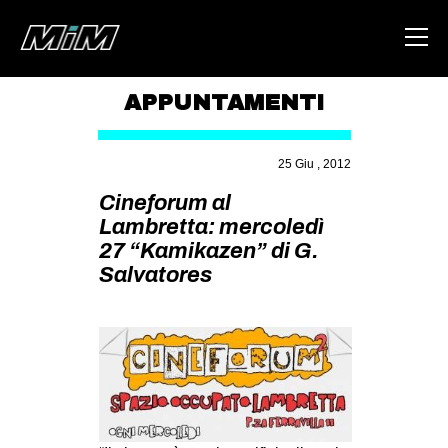
APPUNTAMENTI
HOME
25 Giu , 2012
ABOUT
Cineforum al
AREA
Lambretta: mercoledì
27 “Kamikazen” di G.
DEGENERAZIONE
Salvatores
GAZA FREESTYLE
CSOA LAMBRETTA
MSM
STUDENTI TSUNAMI
ZAM