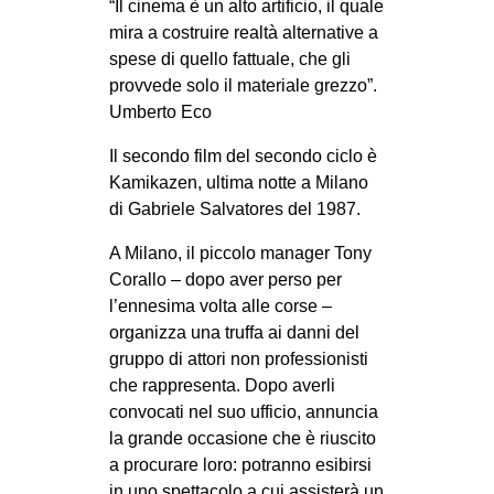
“Il cinema è un alto artificio, il quale
MILANO
mira a costruire realtà alternative a
MOBILITAZIONI
spese di quello fattuale, che gli
provvede solo il materiale grezzo”.
SPAZI
Umberto Eco
SPORT POPOLARE
Il secondo film del secondo ciclo è
MOVIMENTI
Kamikazen, ultima notte a Milano
AMBIENTE
di Gabriele Salvatores del 1987.
ANTIFASCISMO
A Milano, il piccolo manager Tony
Corallo – dopo aver perso per
DIRITTO ALL’ABITARE
l’ennesima volta alle corse –
GENERI
organizza una truffa ai danni del
MIGRAZIONI
gruppo di attori non professionisti
che rappresenta. Dopo averli
PRECARIATO
convocati nel suo ufficio, annuncia
REPRESSIONE
la grande occasione che è riuscito
a procurare loro: potranno esibirsi
STUDENTI
in uno spettacolo a cui assisterà un