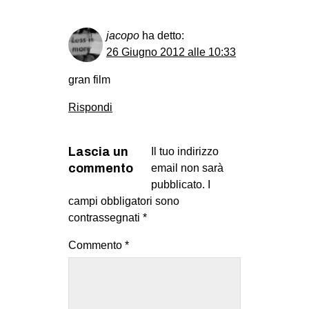
EVENTI
jacopo
ha detto:
in
26 Giugno 2012 alle 10:33
gran film
Fb
Rispondi
tw
bsky
Lascia un
Il tuo indirizzo
commento
email non sarà
ms
pubblicato.
I
campi obbligatori sono
SEARCH
contrassegnati
*
Commento
*