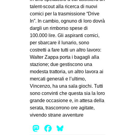
CULTURE
talent-scout alla ricerca di nuovi
comici per la trasmissione “Drive
ARTE
In”. In cambio, ognuno di loro dovrà
CINEMA
dargli un rimborso spese di
100.000 lire. Gli aspiranti comici,
MANIFESTI
per sbarcare il lunario, sono
MUSICA
costretti a fare tutti un altro lavoro:
Walter Zappa porta i bagagli alla
RECENSIONI
stazione; due gestiscono una
INTERNAZIONALE
modesta trattoria, un altro lavora ai
mercati generali e l’ultimo,
AFRICA
Vincenzo, ha una sala giochi. Tutti
AMERICHE
sono convinti che questa sia la loro
ESTREMO ORIENTE
grande occasione e, in attesa della
serata, trascorrono ore agitate,
EUROPA
vivendo strane avventure
MEDIO ORIENTE
Mastodon
Facebook
Bluesky
MONDO