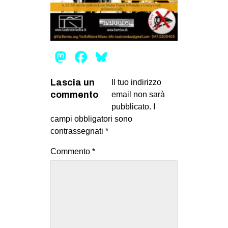
MILANO
MOBILITAZIONI
SPAZI
Mastodon
Facebook
Bluesky
SPORT POPOLARE
MOVIMENTI
Lascia un
Il tuo indirizzo
commento
email non sarà
AMBIENTE
pubblicato.
I
ANTIFASCISMO
campi obbligatori sono
DIRITTO ALL’ABITARE
contrassegnati
*
GENERI
Commento
*
MIGRAZIONI
PRECARIATO
REPRESSIONE
STUDENTI