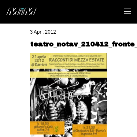
3 Apr , 2012
HOME
teatro_notav_210412_fronte
ABOUT
AREA
DEGENERAZIONE
GAZA FREESTYLE
CSOA LAMBRETTA
MSM
STUDENTI TSUNAMI
ZAM