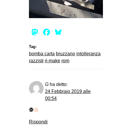
Mastodon
Facebook
Bluesky
Tag:
bomba carta
bruzzano
intolleranza
razzisti
ri-make
rom
G
ha detto:
24 Febbraio 2019 alle
00:54
🕵
Rispondi