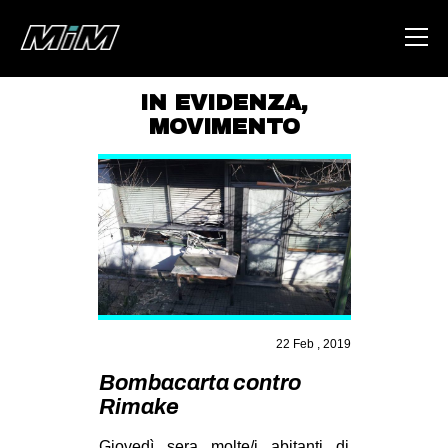
IN EVIDENZA
,
MOVIMENTO
HOME
ABOUT
AREA
DEGENERAZIONE
GAZA FREESTYLE
CSOA LAMBRETTA
22 Feb , 2019
MSM
Bombacarta contro
STUDENTI TSUNAMI
Rimake
ZAM
Giovedì sera molte/i abitanti di