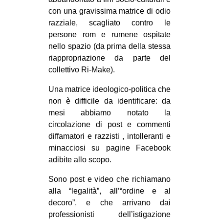
CULTURE
con una gravissima matrice di odio
razziale, scagliato contro le
ARTE
persone rom e rumene ospitate
CINEMA
nello spazio (da prima della stessa
riappropriazione da parte del
MANIFESTI
collettivo Ri-Make).
MUSICA
Una matrice ideologico-politica che
RECENSIONI
non è difficile da identificare: da
INTERNAZIONALE
mesi abbiamo notato la
circolazione di post e commenti
AFRICA
diffamatori e razzisti , intolleranti e
AMERICHE
minacciosi su pagine Facebook
adibite allo scopo.
ESTREMO ORIENTE
Sono post e video che richiamano
EUROPA
alla “legalità”, all’“ordine e al
MEDIO ORIENTE
decoro”, e che arrivano dai
MONDO
professionisti dell’istigazione