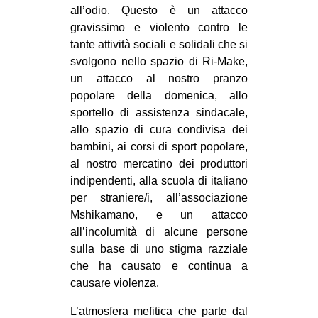
all’odio. Questo è un attacco
EVENTI
gravissimo e violento contro le
tante attività sociali e solidali che si
in
svolgono nello spazio di Ri-Make,
un attacco al nostro pranzo
Fb
popolare della domenica, allo
sportello di assistenza sindacale,
tw
allo spazio di cura condivisa dei
bsky
bambini, ai corsi di sport popolare,
al nostro mercatino dei produttori
ms
indipendenti, alla scuola di italiano
per straniere/i, all’associazione
SEARCH
Mshikamano, e un attacco
all’incolumità di alcune persone
sulla base di uno stigma razziale
che ha causato e continua a
causare violenza.
L’atmosfera mefitica che parte dal