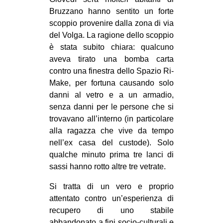
MILANO
Bruzzano hanno sentito un forte
MOBILITAZIONI
scoppio provenire dalla zona di via
del Volga. La ragione dello scoppio
SPAZI
è stata subito chiara: qualcuno
SPORT POPOLARE
aveva tirato una bomba carta
contro una finestra dello Spazio Ri-
MOVIMENTI
Make, per fortuna causando solo
AMBIENTE
danni al vetro e a un armadio,
senza danni per le persone che si
ANTIFASCISMO
trovavano all’interno (in particolare
DIRITTO ALL’ABITARE
alla ragazza che vive da tempo
nell’ex casa del custode). Solo
GENERI
qualche minuto
prima tre lanci di
MIGRAZIONI
sassi hanno rotto altre tre vetrate.
PRECARIATO
Si tratta di un vero e proprio
REPRESSIONE
attentato contro un’esperienza di
recupero di uno stabile
STUDENTI
abbandonato a fini socio-culturali e