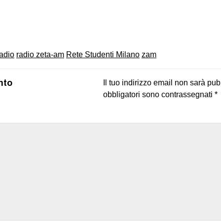
on
book
uesky
radio
radio zeta-am
Rete Studenti Milano
zam
nto
Il tuo indirizzo email non sarà pub
obbligatori sono contrassegnati
*