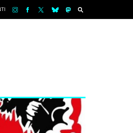
in
Fb
tw
bsky
ms
SEARCH
TI