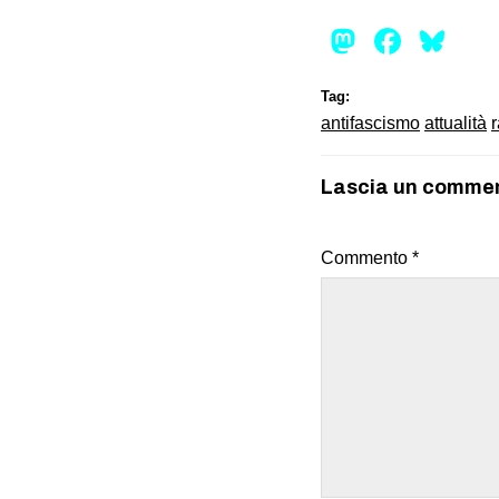
Mastod
Face
Bl
Tag:
antifascismo
attualità
Lascia un comme
Commento
*