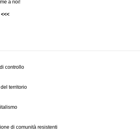
eme a noi!
<<<
di controllo
del territorio
italismo
ione di comunità resistenti