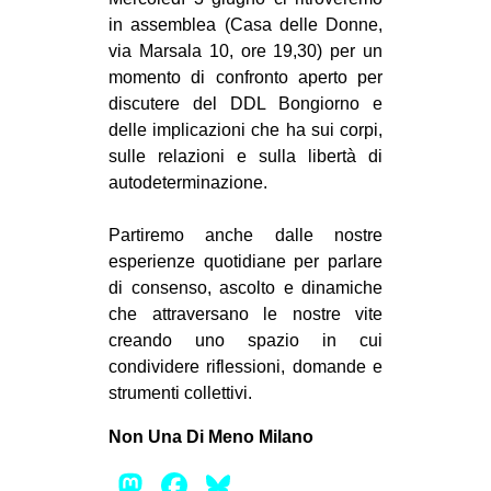
MILANO
in assemblea (Casa delle Donne,
MOBILITAZIONI
via Marsala 10, ore 19,30) per un
momento di confronto aperto per
SPAZI
discutere del DDL Bongiorno e
SPORT POPOLARE
delle implicazioni che ha sui corpi,
sulle relazioni e sulla libertà di
MOVIMENTI
autodeterminazione.
AMBIENTE
Partiremo anche dalle nostre
ANTIFASCISMO
esperienze quotidiane per parlare
DIRITTO ALL’ABITARE
di consenso, ascolto e dinamiche
che attraversano le nostre vite
GENERI
creando uno spazio in cui
MIGRAZIONI
condividere riflessioni, domande e
strumenti collettivi.
PRECARIATO
REPRESSIONE
Non Una Di Meno Milano
STUDENTI
Mastodon
Facebook
Bluesky