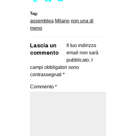
CULTURE
Tag:
ARTE
assemblea
Milano
non una di
CINEMA
meno
MANIFESTI
Lascia un
Il tuo indirizzo
MUSICA
commento
email non sarà
RECENSIONI
pubblicato.
I
campi obbligatori sono
INTERNAZIONALE
contrassegnati
*
AFRICA
Commento
*
AMERICHE
ESTREMO ORIENTE
EUROPA
MEDIO ORIENTE
MONDO