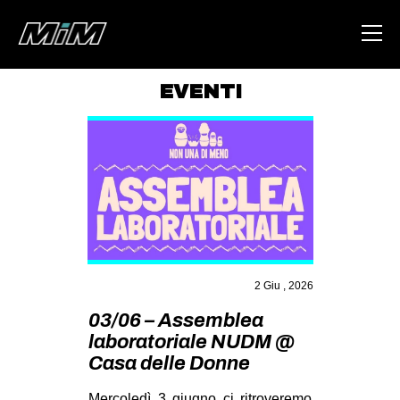
EVENTI
HOME
ABOUT
AREA
DEGENERAZIONE
GAZA FREESTYLE
CSOA LAMBRETTA
2 Giu , 2026
MSM
03/06 – Assemblea
laboratoriale NUDM @
STUDENTI TSUNAMI
Casa delle Donne
ZAM
Mercoledì 3 giugno ci ritroveremo