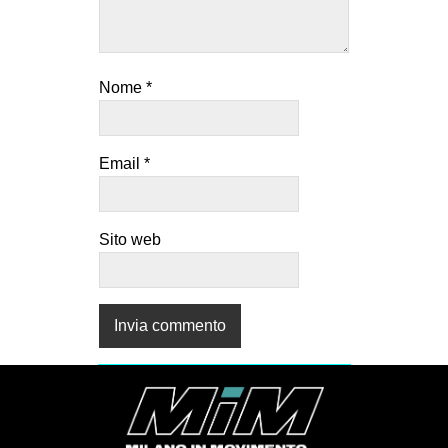
EVENTI
in
Nome
*
Fb
tw
Email
*
bsky
Sito web
ms
SEARCH