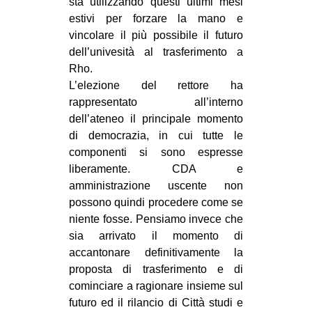
sta utilizzando questi ultimi mesi
CULTURE
estivi per forzare la mano e
vincolare il più possibile il futuro
ARTE
dell’univesità al trasferimento a
CINEMA
Rho.
L’elezione del rettore ha
MANIFESTI
rappresentato all’interno
MUSICA
dell’ateneo il principale momento
RECENSIONI
di democrazia, in cui tutte le
componenti si sono espresse
INTERNAZIONALE
liberamente. CDA e
AFRICA
amministrazione uscente non
possono quindi procedere come se
AMERICHE
niente fosse. Pensiamo invece che
ESTREMO ORIENTE
sia arrivato il momento di
accantonare definitivamente la
EUROPA
proposta di trasferimento e di
MEDIO ORIENTE
cominciare a ragionare insieme sul
futuro ed il rilancio di Città studi e
MONDO