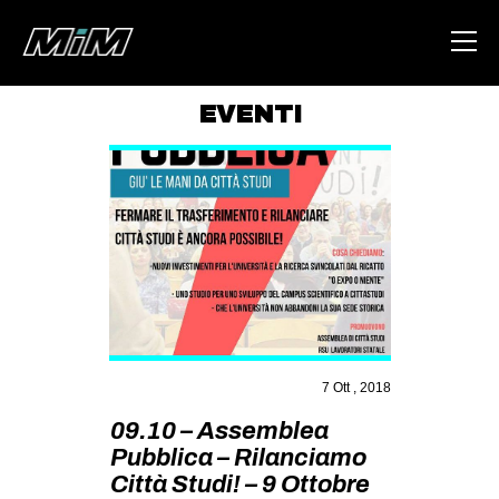
EVENTI
HOME
ABOUT
AREA
DEGENERAZIONE
GAZA FREESTYLE
CSOA LAMBRETTA
7 Ott , 2018
MSM
09.10 – Assemblea
STUDENTI TSUNAMI
Pubblica – Rilanciamo
ZAM
Città Studi! – 9 Ottobre