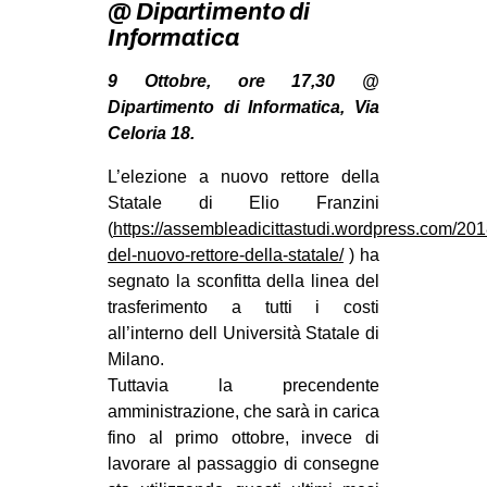
@ Dipartimento di
MILANO
Informatica
MOBILITAZIONI
9 Ottobre, ore 17,30 @
SPAZI
Dipartimento di Informatica, Via
SPORT POPOLARE
Celoria 18.
MOVIMENTI
L’elezione a nuovo rettore della
Statale di Elio Franzini
AMBIENTE
(
https://assembleadicittastudi.wordpress.com/201
ANTIFASCISMO
del-nuovo-rettore-della-statale/
) ha
DIRITTO ALL’ABITARE
segnato la sconfitta della linea del
trasferimento a tutti i costi
GENERI
all’interno dell Università Statale di
MIGRAZIONI
Milano.
Tuttavia la precendente
PRECARIATO
amministrazione, che sarà in carica
REPRESSIONE
fino al primo ottobre, invece di
lavorare al passaggio di consegne
STUDENTI