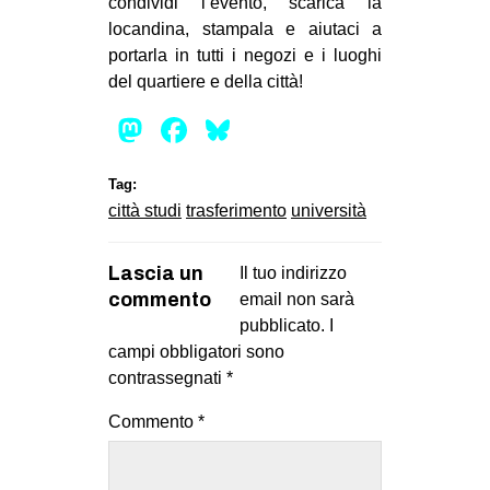
condividi l’evento, scarica la
locandina, stampala e aiutaci a
portarla in tutti i negozi e i luoghi
del quartiere e della città!
Mastodon
Facebook
Bluesky
Tag:
città studi
trasferimento
università
Lascia un
Il tuo indirizzo
commento
email non sarà
pubblicato.
I
campi obbligatori sono
contrassegnati
*
Commento
*