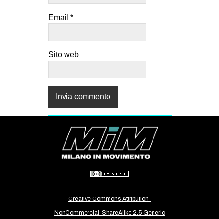
EVENTI
Email
*
in
Sito web
Fb
tw
bsky
ms
SEARCH
Creative Commons Attribution-
NonCommercial-ShareAlike 2.5 Generic