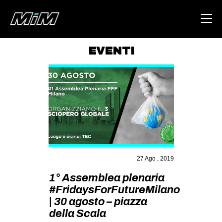
EVENTI
HOME
ABOUT
AREA
DEGENERAZIONE
GAZA FREESTYLE
CSOA LAMBRETTA
27 Ago , 2019
MSM
1° Assemblea plenaria
#FridaysForFutureMilano
STUDENTI TSUNAMI
| 30 agosto – piazza
ZAM
della Scala