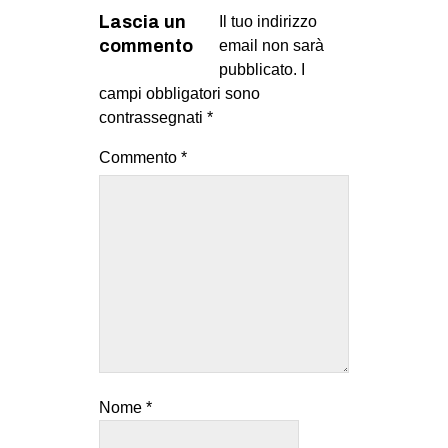
CULTURE
Lascia un
Il tuo indirizzo
commento
email non sarà
ARTE
pubblicato.
I
CINEMA
campi obbligatori sono
contrassegnati
*
MANIFESTI
MUSICA
Commento
*
RECENSIONI
INTERNAZIONALE
AFRICA
AMERICHE
ESTREMO ORIENTE
EUROPA
MEDIO ORIENTE
Nome
*
MONDO