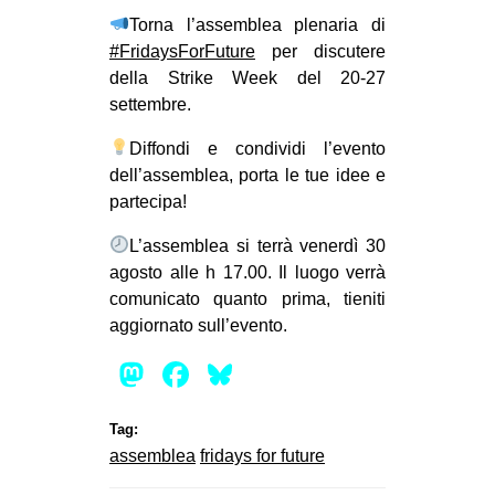
MILANO
Torna l’assemblea plenaria di
MOBILITAZIONI
#FridaysForFuture
per discutere
della Strike Week del 20-27
SPAZI
settembre.
SPORT POPOLARE
Diffondi e condividi l’evento
MOVIMENTI
dell’assemblea, porta le tue idee e
partecipa!
AMBIENTE
L’assemblea si terrà venerdì 30
ANTIFASCISMO
agosto alle h 17.00. Il luogo verrà
DIRITTO ALL’ABITARE
comunicato quanto prima, tieniti
GENERI
aggiornato sull’evento.
MIGRAZIONI
Mastodon
Facebook
Bluesky
PRECARIATO
Tag:
REPRESSIONE
assemblea
fridays for future
STUDENTI