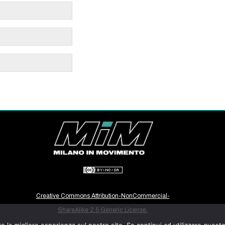
Creative Commons Attribution-NonCommercial-
ShareAlike 2.5 Generic License.