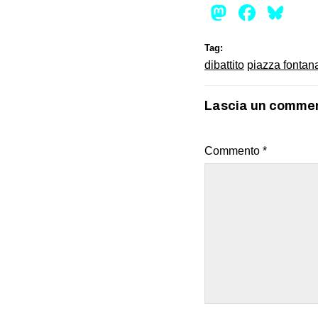
Mastod
Face
Bl
Tag:
dibattito
piazza fontan
Lascia un comme
Commento
*