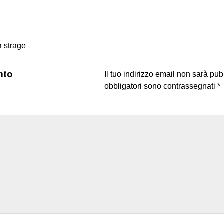
on
book
uesky
a
strage
nto
Il tuo indirizzo email non sarà pub
obbligatori sono contrassegnati
*