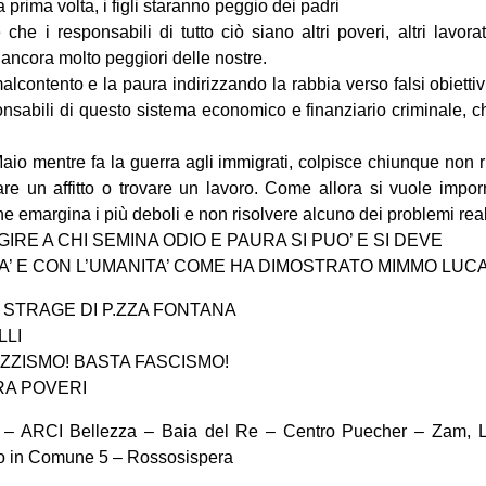
la prima volta, i figli staranno peggio dei padri
che i responsabili di tutto ciò siano altri poveri, altri lavorato
ancora molto peggiori delle nostre.
alcontento e la paura indirizzando la rabbia verso falsi obietti
ponsabili di questo sistema economico e finanziario criminale, ch
Maio mentre fa la guerra agli immigrati, colpisce chiunque non r
re un affitto o trovare un lavoro. Come allora si vuole impor
che emargina i più deboli e non risolvere alcuno dei problemi rea
RE A CHI SEMINA ODIO E PAURA SI PUO’ E SI DEVE
A’ E CON L’UMANITA’ COME HA DIMOSTRATO MIMMO LUC
 STRAGE DI P.ZZA FONTANA
LLI
ZZISMO! BASTA FASCISMO!
RA POVERI
 – ARCI Bellezza – Baia del Re – Centro Puecher – Zam, L
o in Comune 5 – Rossosispera