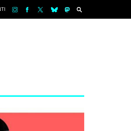
in
Fb
tw
bsky
ms
SEARCH
TI