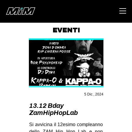
EVENTI
HOME
ABOUT
AREA
DEGENERAZIONE
GAZA FREESTYLE
CSOA LAMBRETTA
5 Dic , 2024
MSM
13.12 Bday
ZamHipHopLab
STUDENTI TSUNAMI
ZAM
Si avvicina il 12esimo compleanno
dello ZAM Hip Hop Lab e non