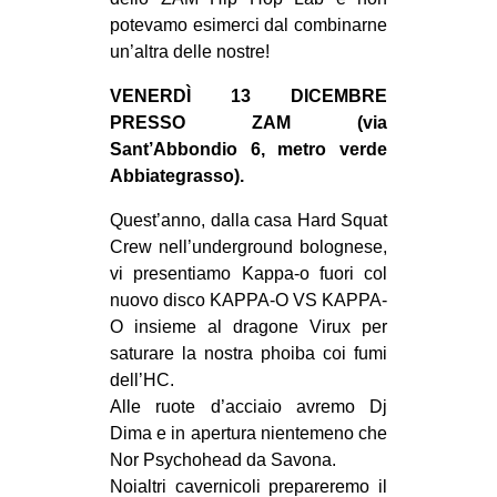
MILANO
potevamo esimerci dal combinarne
MOBILITAZIONI
un’altra delle nostre!
SPAZI
VENERDÌ 13 DICEMBRE
PRESSO ZAM (via
SPORT POPOLARE
Sant’Abbondio 6, metro verde
MOVIMENTI
Abbiategrasso).
AMBIENTE
Quest’anno, dalla casa Hard Squat
Crew nell’underground bolognese,
ANTIFASCISMO
vi presentiamo Kappa-o fuori col
DIRITTO ALL’ABITARE
nuovo disco KAPPA-O VS KAPPA-
GENERI
O insieme al dragone Virux per
saturare la nostra phoiba coi fumi
MIGRAZIONI
dell’HC.
PRECARIATO
Alle ruote d’acciaio avremo Dj
Dima e in apertura nientemeno che
REPRESSIONE
Nor Psychohead da Savona.
STUDENTI
Noialtri cavernicoli prepareremo il