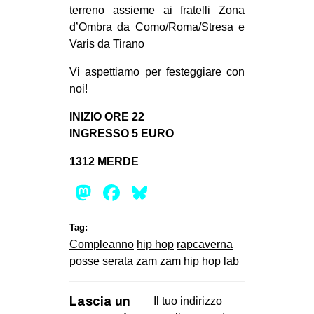
terreno assieme ai fratelli Zona
CULTURE
d’Ombra da Como/Roma/Stresa e
ARTE
Varis da Tirano
CINEMA
Vi aspettiamo per festeggiare con
MANIFESTI
noi!
MUSICA
INIZIO ORE 22
RECENSIONI
INGRESSO 5 EURO
INTERNAZIONALE
1312 MERDE
AFRICA
Mastodon
Facebook
Bluesky
AMERICHE
Tag:
ESTREMO ORIENTE
Compleanno
hip hop
rapcaverna
EUROPA
posse
serata
zam
zam hip hop lab
MEDIO ORIENTE
Lascia un
Il tuo indirizzo
MONDO