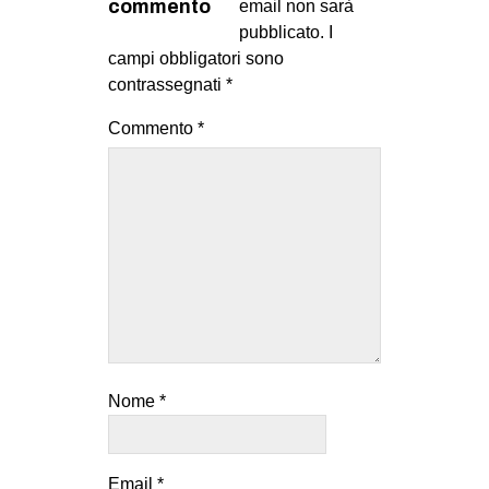
commento
email non sarà
EVENTI
pubblicato.
I
campi obbligatori sono
in
contrassegnati
*
Fb
Commento
*
tw
bsky
ms
SEARCH
Nome
*
Email
*