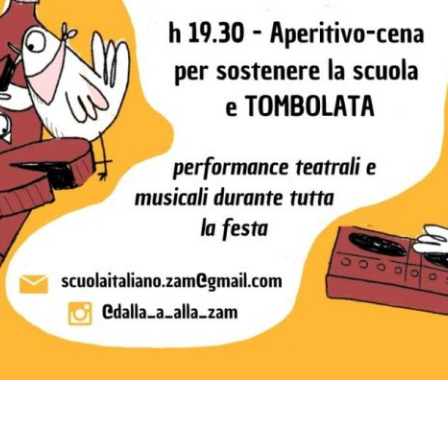
on
book
uesky