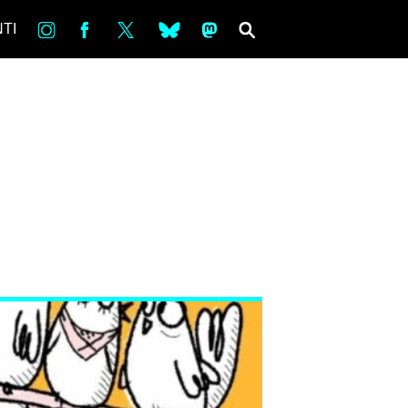
in
Fb
tw
bsky
ms
SEARCH
TI