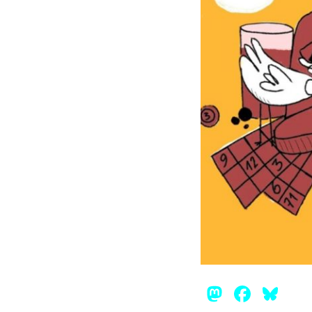
Mastod
Face
Bl