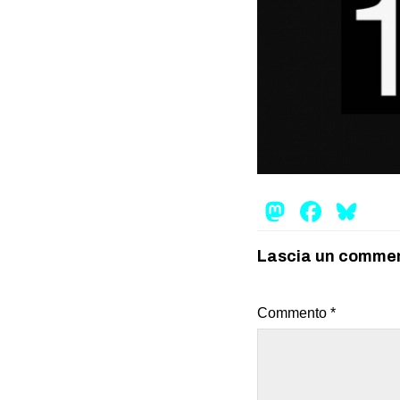
Mastod
Face
Bl
Lascia un comme
Commento
*