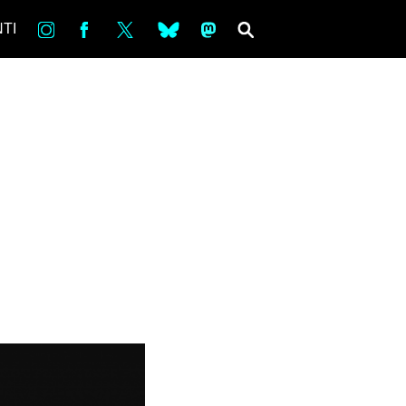
in
Fb
tw
bsky
ms
SEARCH
TI