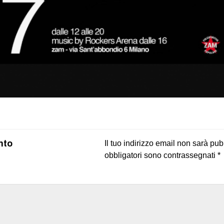
on
book
uesky
nto
Il tuo indirizzo email non sarà pub
obbligatori sono contrassegnati
*