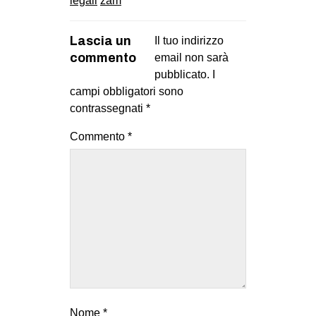
legali
zam
CULTURE
ARTE
Lascia un
Il tuo indirizzo
commento
email non sarà
CINEMA
pubblicato.
I
MANIFESTI
campi obbligatori sono
contrassegnati
*
MUSICA
RECENSIONI
Commento
*
INTERNAZIONALE
AFRICA
AMERICHE
ESTREMO ORIENTE
EUROPA
MEDIO ORIENTE
MONDO
Nome
*