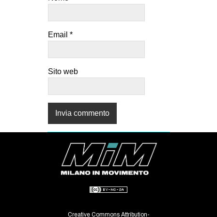
EVENTI
Email
*
in
Fb
Sito web
tw
bsky
ms
SEARCH
Creative Commons Attribution-