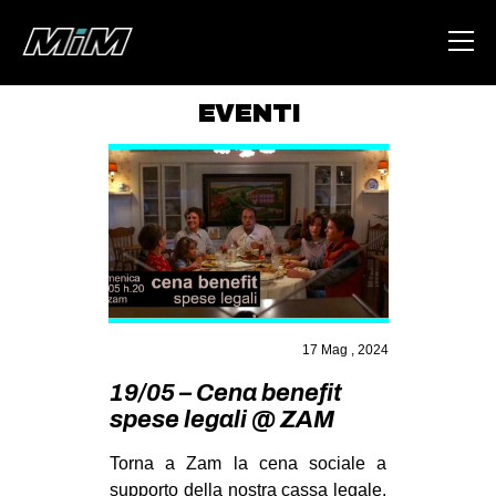
EVENTI
HOME
ABOUT
AREA
DEGENERAZIONE
GAZA FREESTYLE
CSOA LAMBRETTA
17 Mag , 2024
19/05 – Cena benefit
MSM
spese legali @ ZAM
STUDENTI TSUNAMI
Torna a Zam la cena sociale a
ZAM
supporto della nostra cassa legale,