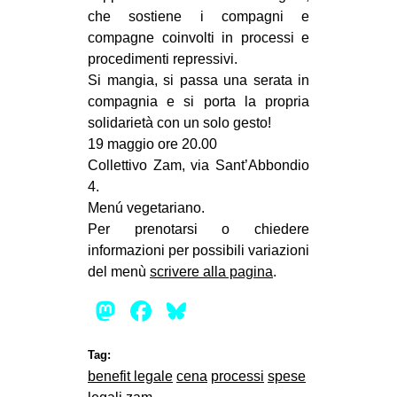
MILANO
che sostiene i compagni e
compagne coinvolti in processi e
MOBILITAZIONI
procedimenti repressivi.
SPAZI
Si mangia, si passa una serata in
compagnia e si porta la propria
SPORT POPOLARE
solidarietà con un solo gesto!
MOVIMENTI
19 maggio ore 20.00
Collettivo Zam, via Sant’Abbondio
AMBIENTE
4.
ANTIFASCISMO
Menú vegetariano.
DIRITTO ALL’ABITARE
Per prenotarsi o chiedere
informazioni per possibili variazioni
GENERI
del menù
scrivere alla pagina
.
MIGRAZIONI
Mastodon
Facebook
Bluesky
PRECARIATO
REPRESSIONE
Tag:
benefit legale
cena
processi
spese
STUDENTI